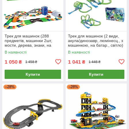
Трек для машинок (288
Трек для машинок (2 види,
предметів, машинки 2шт,
акула/динозавр, люмінесц., з
мости, дерева, знаки, на
машинкою, на батар., світло)
батарейці) CF1108
6688-620/623
В наявності
В наявності
1 050
1 041
₴
₴
1 458 ₴
1 446 ₴
Купити
Купити
–28%
–28%