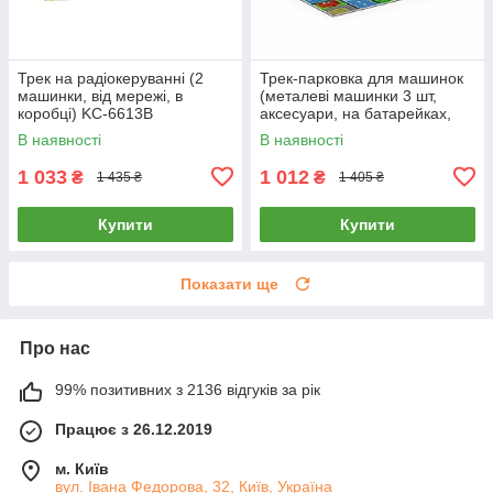
Трек на радіокеруванні (2
Трек-парковка для машинок
машинки, від мережі, в
(металеві машинки 3 шт,
коробці) KC-6613B
аксесуари, на батарейках,
музика, світло) MH-626
В наявності
В наявності
1 033
1 012
₴
₴
1 435 ₴
1 405 ₴
Купити
Купити
Показати ще
Про нас
99% позитивних з 2136 відгуків за рік
Працює з 26.12.2019
м. Київ
вул. Івана Федорова, 32, Київ, Україна