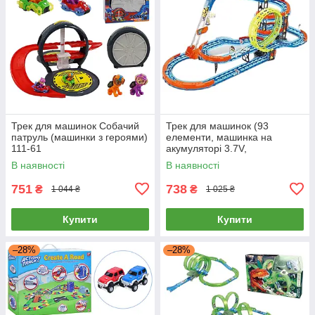
Трек для машинок Собачий
Трек для машинок (93
патруль (машинки з героями)
елементи, машинка на
111-61
акумуляторі 3.7V,
підсвічування, світиться у
В наявності
В наявності
темряві, трюки, муляжі
оточення) 89991
751
738
₴
₴
1 044 ₴
1 025 ₴
Купити
Купити
–28%
–28%