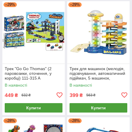
–29%
–29%
Трек "Go Go Thomas" (2
Трек для машинок (мелодія,
паровозики, оточення, у
підсвічування, автоматичний
коробці) 111-315 A
підіймач, 5 машинок,
розбірна конструкція, рухливі
В наявності
В наявності
елементи) 9823
449
399
₴
₴
632 ₴
563 ₴
Купити
Купити
–28%
–28%