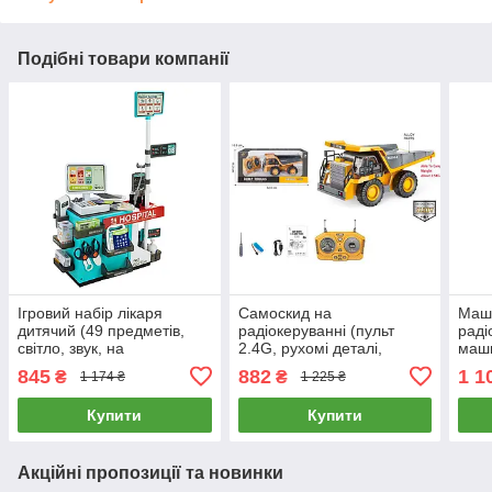
Подібні товари компанії
Ігровий набір лікаря
Самоскид на
Маш
дитячий (49 предметів,
радіокеруванні (пульт
раді
світло, звук, на
2.4G, рухомі деталі,
маши
батарейках, в коробці)
музика, світло) BC1041
світл
845
882
1 1
₴
₴
1 174 ₴
1 225 ₴
660-95
ємно
коро
Купити
Купити
Акційні пропозиції та новинки