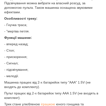
Підсвічування можна вибрати на власний розсуд, за
допомогою пульта. Також машинка оснащена звуковими
ефектами.
Особливості треку:
- Гнучка траса;
- "мертва петля.
Функції машини:
- вперед назад;
- Стоп;
- прискорення;
- Сигнал;
- підсвічування;
- мелодії.
Машинка працює від 2-х батарейок типу "ААА" 1.5V (не
входять до комплекту).
Пульт працює від 2-х батарейок типу ААА 1.5V (не входять в
комплект).
Трек стане улюбленою
іграшкою
юного гонщика та