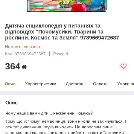
Дитяча енциклопедія у питаннях та
відповідях "Почомусики. Тварини та
рослини. Космос та Земля" 9789669472687
Немає в наявності
Код: 9789669472687
Роздріб
364
₴
Опис
Характеристики
Доставка
Оплата
Умови п
Опис
Чому наші з вами діти... нескінченні чомусь?
Тому що їх “чому” немає кінця, вони ніколи не закінчуються. І
ось тут дивовижна штука виходить. Це дорослим лише
здається, що відповіді питання, прийняті вважати “дитячими” -