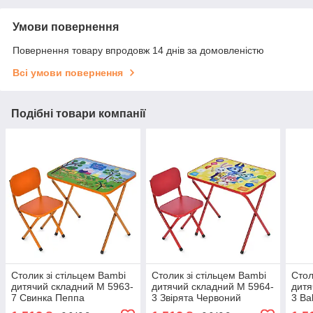
Умови повернення
Повернення товару впродовж 14 днів за домовленістю
Всі умови повернення
Подібні товари компанії
Столик зі стільцем Bambi
Столик зі стільцем Bambi
Стол
дитячий складний M 5963-
дитячий складний M 5964-
дитя
7 Свинка Пеппа
3 Звірята Червоний
3 Ba
Помаранчевий