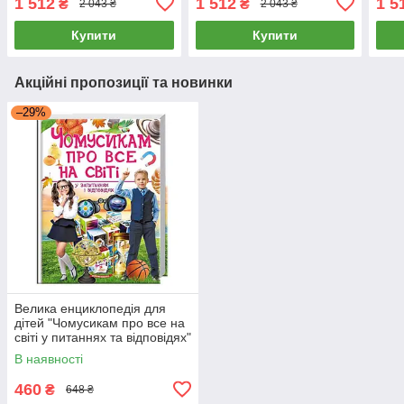
1 512
1 512
1 5
₴
₴
2 043 ₴
2 043 ₴
Купити
Купити
Акційні пропозиції та новинки
–29%
Велика енциклопедія для
дітей "Чомусикам про все на
світі у питаннях та відповідях"
Пегас 9789669474841
В наявності
460
₴
648 ₴