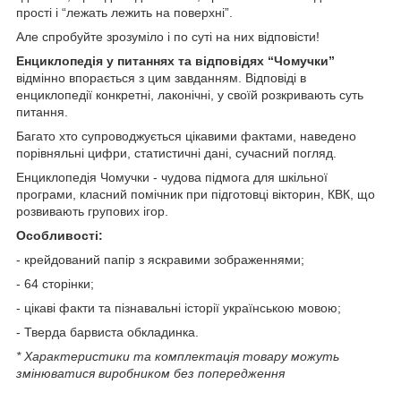
прості і “лежать лежить на поверхні”.
Але спробуйте зрозуміло і по суті на них відповісти!
Енциклопедія у питаннях та відповідях “Чомучки”
відмінно впорається з цим завданням. Відповіді в
енциклопедії конкретні, лаконічні, у своїй розкривають суть
питання.
Багато хто супроводжується цікавими фактами, наведено
порівняльні цифри, статистичні дані, сучасний погляд.
Енциклопедія Чомучки - чудова підмога для шкільної
програми, класний помічник при підготовці вікторин, КВК, що
розвивають групових ігор.
Особливості:
- крейдований папір з яскравими зображеннями;
- 64 сторінки;
- цікаві факти та пізнавальні історії українською мовою;
- Тверда барвиста обкладинка.
* Характеристики та комплектація товару можуть
змінюватися виробником без попередження