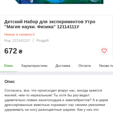
Детский Набор для экспериментов Утро
"Магия науки. Физика" 12114111У
Немає в наявності
Код: 12114111У
Роздріб
672
₴
Опис
Характеристики
Доставка
Оплата
Умови п
Опис
Согласись, все, что происходит вокруг нас, иногда кажется
магией, чем-то нереальным! Ты хотя бы раз видел
удивительно ловких канатоходцев и эквилибристов? А в цирке
дрессированные животные поражают нас своими умениями
удерживать на носу разноцветные шарики. Как у них это