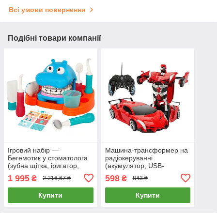
Всі умови повернення
Подібні товари компанії
Ігровий набір —
Машина-трансформер на
Бегемотик у стоматолога
радіокеруванні
(зубна щітка, іригатор,
(акумулятор, USB-
стоматологічна карта)
зарядка, світло, звук. у
1 995
598
₴
₴
2 216,67 ₴
843 ₴
BT1803Z
коробці) 27-6KX
Купити
Купити