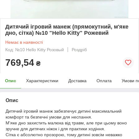
Дитячий ігровий манеж (прямокутний, м'яке
дно, сітка) №10 "Hello Kitty" Рожевий
Немає в наявності
Код: №10 Hello Kitty Розовый
Роздріб
769,54
₴
Опис
Характеристики
Доставка
Оплата
Умови п
Опис
Дитячий ігровий манеж забезпечує дитині максимальний
комфорт та безпечні умови для неспання.
М'яке дно захистить малюка від травм, але при цьому воно
зручне для дитячих ніжок і для практики ходіння.
Сітка є абсолютно прозорою, тому дитині зовсім неважко