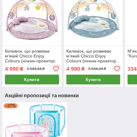
Килимок, що розвиває
Килимок, що розвиває
М'як
м'який Chicco Enjoy
м'який Chicco Enjoy
"Kur
Colours (нічник-проектор,
Colours (нічник-проектор,
4 іграшки, мелодії)
4 іграшки, мелодії) Синій
4 990
4 990
334
₴
₴
5 544,44 ₴
5 544,44 ₴
Рожевий
Купити
Купити
Акційні пропозиції та новинки
–27%