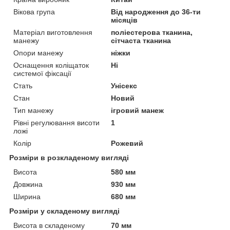
Вікова група
Від народження до 36-ти
місяців
Матеріал виготовлення
поліестерова тканина,
манежу
сітчаста тканина
Опори манежу
ніжки
Оснащення коліщаток
Ні
системої фіксації
Стать
Унісекс
Стан
Новий
Тип манежу
ігровий манеж
Рівні регулювання висоти
1
ложі
Колір
Рожевий
Розміри в розкладеному вигляді
Висота
580 мм
Довжина
930 мм
Ширина
680 мм
Розміри у складеному вигляді
Висота в складеному
70 мм