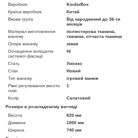
Виробник
KinderBox
Країна виробник
Китай
Вікова група
Від народження до 36-ти
місяців
Матеріал виготовлення
поліестерова тканина,
манежу
тканина, сітчаста тканина
Опори манежу
ніжки
Оснащення коліщаток
Ні
системої фіксації
Стать
Унісекс
Стан
Новий
Тип манежу
ігровий манеж
Рівні регулювання висоти
1
ложі
Колір
Салатовий
Розміри в розкладеному вигляді
Висота
620 мм
Довжина
1000 мм
Ширина
740 мм