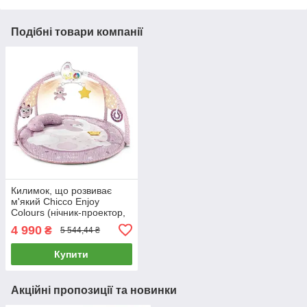
Подібні товари компанії
Килимок, що розвиває
м'який Chicco Enjoy
Colours (нічник-проектор,
4 іграшки, мелодії)
4 990
₴
5 544,44 ₴
Рожевий
Купити
Акційні пропозиції та новинки