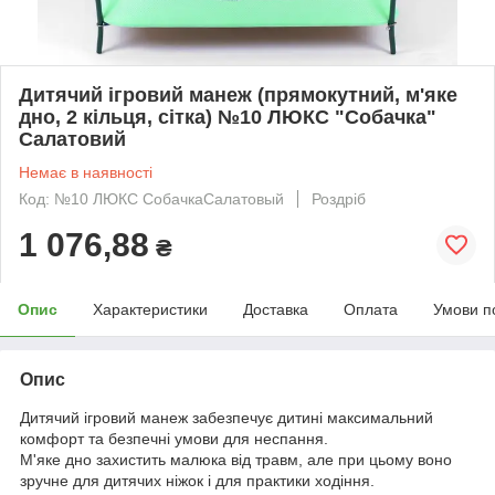
Дитячий ігровий манеж (прямокутний, м'яке
дно, 2 кільця, сітка) №10 ЛЮКС "Собачка"
Салатовий
Немає в наявності
Код: №10 ЛЮКС СобачкаСалатовый
Роздріб
1 076,88
₴
Опис
Характеристики
Доставка
Оплата
Умови п
Опис
Дитячий ігровий манеж забезпечує дитині максимальний
комфорт та безпечні умови для неспання.
М'яке дно захистить малюка від травм, але при цьому воно
зручне для дитячих ніжок і для практики ходіння.