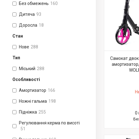
Без обмежень
160
Дитяча
93
Доросла
18
Стан
Нове
288
Тип
Самокат двоко
амортизатор,
Міський
288
WOLF
Особливості
Амортизатор
166
Н
Ножні гальма
198
Підніжка
255
0 
Бе
Регулювання керма по висоті
51