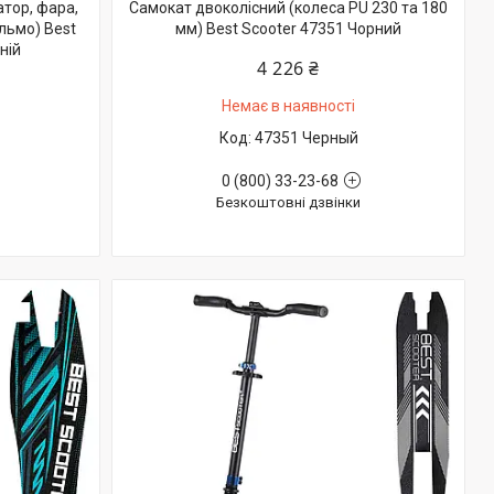
тор, фара,
Самокат двоколісний (колеса PU 230 та 180
льмо) Best
мм) Best Scooter 47351 Чорний
ній
4 226 ₴
Немає в наявності
47351 Черный
0 (800) 33-23-68
Безкоштовні дзвінки