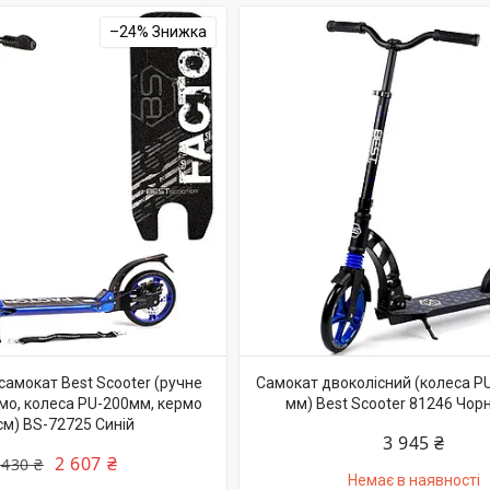
–24%
самокат Best Scooter (ручне
Самокат двоколісний (колеса PU
мо, колеса PU-200мм, кермо
мм) Best Scooter 81246 Чорн
см) BS-72725 Синій
3 945 ₴
2 607 ₴
 430 ₴
Немає в наявності