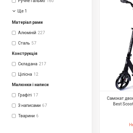
Ручне гальмо
160
Ще 1
Матеріал рами
Алюміній
227
Сталь
57
Конструкція
Складана
217
Цілісна
12
Малюнки і написи
Графіті
17
Самокат двок
Best Scoo
З написами
67
Тварини
6
Н