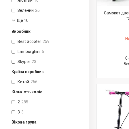
Жовтий
16
Зелений
26
Самокат двок
"
Ще 10
Виробник
Н
Best Scooter
259
Lamborghini
5
0 
Skyper
23
Бе
Країна виробник
Китай
266
Кількість коліс
2
285
3
3
Вікова група