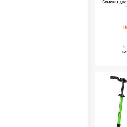
Самокат двок
Н
0 
Бе