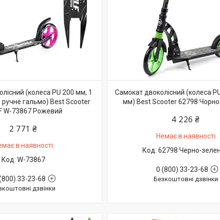
лісний (колеса PU 200 мм, 1
Самокат двоколісний (колеса PU
 ручне гальмо) Best Scooter
мм) Best Scooter 62798 Чорн
 W-73867 Рожевий
4 226 ₴
2 771 ₴
Немає в наявності
емає в наявності
62798 Черно-зеле
W-73867
0 (800) 33-23-68
(800) 33-23-68
Безкоштовні дзвінки
зкоштовні дзвінки