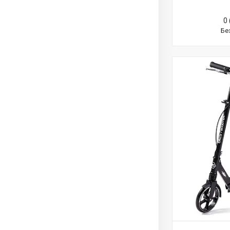
0 
Бе