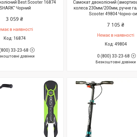
олісний Best Scooter 16874
Самокат двоколісний (амортиза
"SHARK" Чорний
колеса 230мм/200мм, ручне га
Scooter 49804 Чорно-си
3 059 ₴
7 105 ₴
емає в наявності
Немає в наявності
16874
49804
(800) 33-23-68
0 (800) 33-23-68
зкоштовні дзвінки
Безкоштовні дзвінки