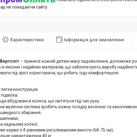
вар не покидаючи сайту.
Характеристики
Інформація для замовлення
 Вертоліт
– принесе кожній дитині масу задоволення, допоможе ро
із якісних і надійних матеріалів, що забезпечують виробу надійність
вати під зріст користувача, що робить їзду комфортнішою.
:
 легка конструкція;
підвіска;
оди вбудовані в колеса, що світяться під час руху;
на музична система зробить кожну поїздку веселою та захопливою
 швидкого збирання;
дшипники;
а задньому колесі;
ве кермо з 4-рівневим регулюванням висоти (68-75 см);
льне навантаження 40 кг.