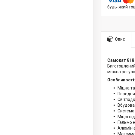
будь-який то
Опис
Самокат 818
Виготовлений 
можна регулю
Особливості
Міцна та
Передня 
Світлоді
Вбудова
Система
Міцні пі
Гальмо н
Алюмініє
Максима