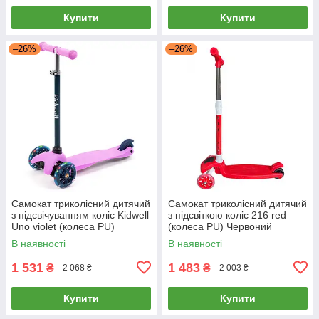
Купити
Купити
–26%
–26%
Самокат триколісний дитячий
Самокат триколісний дитячий
з підсвічуванням коліс Kidwell
з підсвіткою коліс 216 red
Uno violet (колеса PU)
(колеса PU) Червоний
Фіолетовий
В наявності
В наявності
1 531
1 483
₴
₴
2 068 ₴
2 003 ₴
Купити
Купити