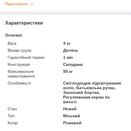
Приховати
Характеристики
Основні
Вага
4 кг
Вікова група
Дитяча
Гарантійний термін
1 міс
Конструкція
Складана
Максимальне
50 кг
навантаження
Особливості
Світлодіодне підсвічування
коліс, Батьківська ручка,
Захисний бортик,
Регулювання керма по
висоті
Стан
Новий
Тип
Міський
Колір
Рожевий