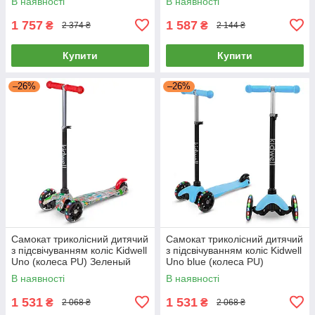
В наявності
В наявності
1 757
1 587
₴
₴
2 374 ₴
2 144 ₴
Купити
Купити
–26%
–26%
Самокат триколісний дитячий
Самокат триколісний дитячий
з підсвічуванням коліс Kidwell
з підсвічуванням коліс Kidwell
Uno (колеса PU) Зеленый
Uno blue (колеса PU)
Блакитний
В наявності
В наявності
1 531
1 531
₴
₴
2 068 ₴
2 068 ₴