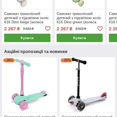
Самокат триколісний
Самокат триколісний
Само
дитячий з підсвіткою коліс
дитячий з підсвіткою коліс
дитя
616 Dino beige (колеса
616 Dino green (колеса
616 
PU) Бежевий
PU) Зелений
Рож
2 267
2 267
2 2
₴
₴
3 022 ₴
3 022 ₴
Купити
Купити
Акційні пропозиції та новинки
–26%
–26%
Самокат триколісний дитячий
Самокат триколісний дитячий