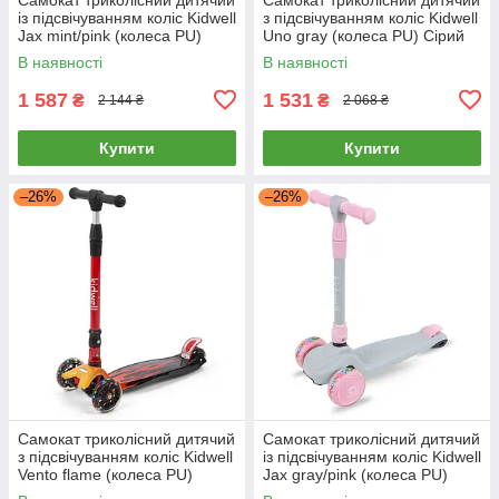
із підсвічуванням коліс Kidwell
з підсвічуванням коліс Kidwell
Jax mint/pink (колеса PU)
Uno gray (колеса PU) Сірий
М'ятно-рожевий
В наявності
В наявності
1 587
1 531
₴
₴
2 144 ₴
2 068 ₴
Купити
Купити
–26%
–26%
Самокат триколісний дитячий
Самокат триколісний дитячий
з підсвічуванням коліс Kidwell
із підсвічуванням коліс Kidwell
Vento flame (колеса PU)
Jax gray/pink (колеса PU)
Червоний
Сіро-рожевий