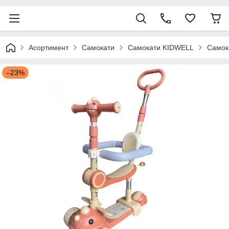
Асортимент
Самокати
Самокати KIDWELL
Самока
–23%