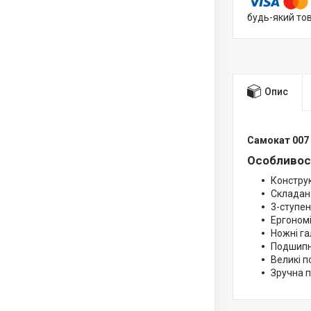
будь-який то
Опис
Самокат 007 
Особливост
Конструк
Складана
3-ступе
Ергономі
Ножні га
Подшипн
Великі п
Зручна 