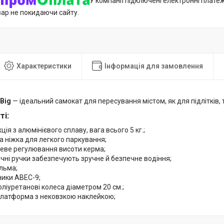
У компанії підключені електронні плате
вар не покидаючи сайту.
Характеристики
Інформація для замовлення
Big
— ідеальний самокат для пересування містом, як для підлітків, 
і:
ція з алюмінієвого сплаву, вага всього 5 кг.;
 ніжка для легкого паркування;
неве регулювання висоти керма;
чні ручки забезпечують зручне й безпечне водіння;
льма;
ики ABEC-9;
оліуретанові колеса діаметром 20 см.;
платформа з нековзкою наклейкою;