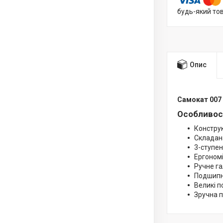
будь-який то
Опис
Самокат 007 
Особливост
Конструк
Складана
3-ступе
Ергономі
Ручне га
Подшипн
Великі п
Зручна 