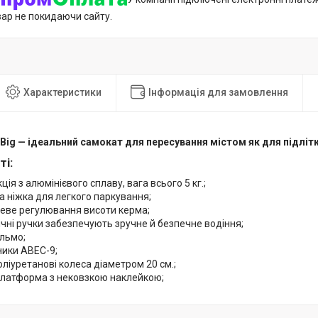
вар не покидаючи сайту.
Характеристики
Інформація для замовлення
Big — ідеальний самокат для пересування містом як для підліткі
і:
ція з алюмінієвого сплаву, вага всього 5 кг.;
 ніжка для легкого паркування;
неве регулювання висоти керма;
чні ручки забезпечують зручне й безпечне водіння;
льмо;
ики ABEC-9;
оліуретанові колеса діаметром 20 см.;
платформа з нековзкою наклейкою;