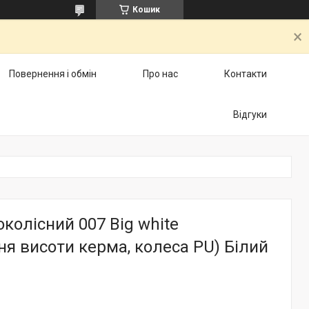
Кошик
Повернення і обмін
Про нас
Контакти
Відгуки
колісний 007 Big white
я висоти керма, колеса PU) Білий