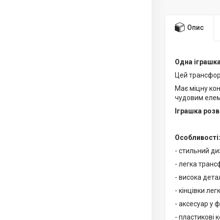
Опис
Одна іграшка
Цей трансфор
Має міцну кон
чудовим елем
Іграшка розв
Особливості
- стильний ди
- легка транс
- висока детал
- кінцівки ле
- аксесуар у ф
- пластикові 