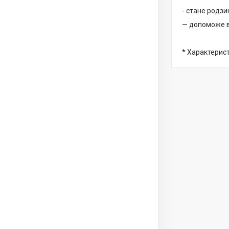
- стане родзи
— допоможе ві
* Характерис