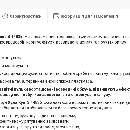
Характеристики
Інформація для замовлення
ний З 44835
– це незамінний тренажер, який має комплексний вплив
ює кровообіг, коригує фігуру, розвиває пластику та почуття ритму.
:
ажні кульки;
рна конструкція;
є координацію рухів, спритність, робить хребет більш гнучким і рух
льорова гама, первинна високоякісна пластмаса.
агнітні кульки розташовані всередині обруча, підвищують ефек
швидше позбутися зайвої ваги та скоригувати фігуру.
руч Хула Хуп
З 44835
складається з восьми пластикових секцій ді
озбирається та збирається та його зручно транспортувати.
 серцеву, судинну та дихальні системи;
фективному рятуванню зайвої ваги;
портивну фігуру та здорове, струнке тіло;