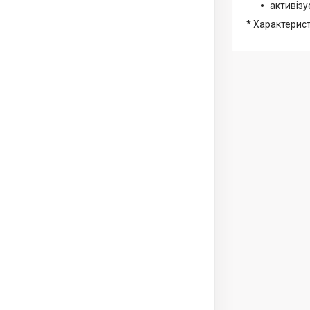
активізує
* Характерис