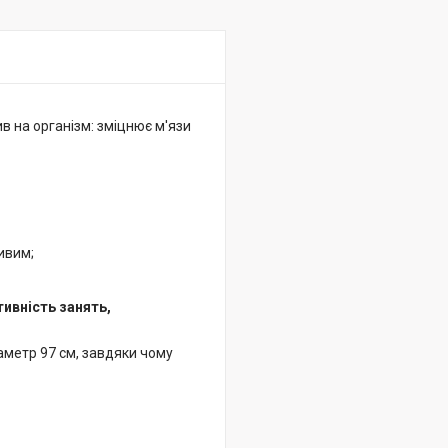
 на організм: зміцнює м'язи
ливим;
тивність занять,
аметр 97 см, завдяки чому