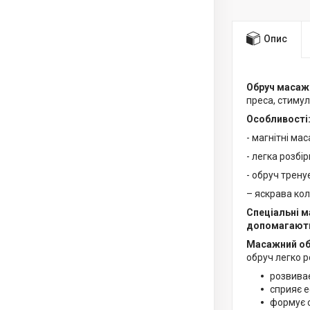
Опис
Обруч масаж
преса, стимул
Особливості
- магнітні мас
- легка розбі
- обруч трену
– яскрава ко
Спеціальні м
допомагають 
Масажний об
обруч легко р
розвиває
сприяє е
формує с