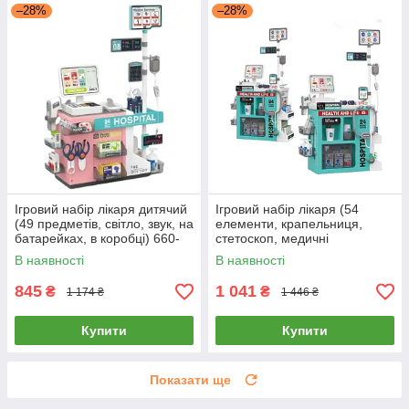
–28%
–28%
Ігровий набір лікаря дитячий
Ігровий набір лікаря (54
(49 предметів, світло, звук, на
елементи, крапельниця,
батарейках, в коробці) 660-
стетоскоп, медичні
96
інструменти, звук, світло,
В наявності
В наявності
гроші) 660-109
845
1 041
₴
₴
1 174 ₴
1 446 ₴
Купити
Купити
Показати ще