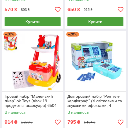
570
650
₴
₴
803 ₴
915 ₴
Купити
Купити
–28%
–28%
Ігровий набір "Маленький
Докторський набір "Рентген-
лікар" ok Toys (візок,19
кардіограф" (зі світловими та
предметів, аксесуари) 6504
звуковими ефектами, 4
карти-знімки) D1511A
В наявності
В наявності
914
795
₴
₴
1 270 ₴
1 104 ₴