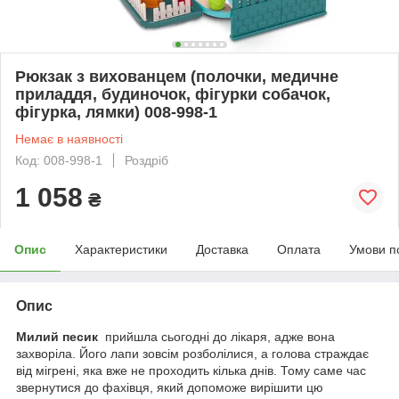
Рюкзак з вихованцем (полочки, медичне
приладдя, будиночок, фігурки собачок,
фігурка, лямки) 008-998-1
Немає в наявності
Код: 008-998-1
Роздріб
1 058
₴
Опис
Характеристики
Доставка
Оплата
Умови п
Опис
Милий песик
прийшла сьогодні до лікаря, адже вона
захворіла. Його лапи зовсім розболілися, а голова страждає
від мігрені, яка вже не проходить кілька днів. Тому саме час
звернутися до фахівця, який допоможе вирішити цю