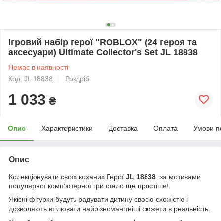
Ігровий набір герої "ROBLOX" (24 героя та
аксесуари) Ultimate Collector's Set JL 18838
Немає в наявності
Код: JL 18838
Роздріб
1 033
₴
Опис
Характеристики
Доставка
Оплата
Умови п
Опис
Колекціонувати своїх коханих Герої
JL 18838
за мотивами
популярної комп'ютерної гри стало ще простіше!
Якісні фігурки будуть радувати дитину своєю схожістю і
дозволяють втілювати найрізноманітніші сюжети в реальність.