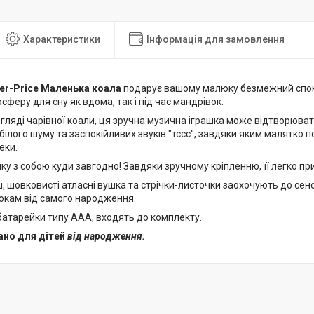
Характеристики
Інформація для замовлення
her-Price Маленька коала
подарує вашому малюку безмежний спок
сферу для сну як вдома, так і під час мандрівок.
гляді чарівної коали, ця зручна музична іграшка може відтворювати
ілого шуму та заспокійливих звуків "тссс", завдяки яким малятко п
еки.
шку з собою куди завгодно! Завдяки зручному кріпленню, її легко пр
ш, шовковисті атласні вушка та стрічки-листочки заохочують до се
кам від самого народження.
батарейки типу ААА, входять до комплекту.
но для дітей
від народження.