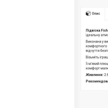
Опис
Підвіска Fis
ідеальну атмо
Виконана у ви
комфортного б
відчуття безп
Візьміть ігра
Її м'який плю
комфорт малю
Живлення:
2 
Рекомендова