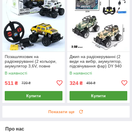
Позашляховик на
Джип на радіокеруванні (2
радіокеруванні (2 кольори,
види на вибір, акумулятор,
акумулятор 3,6V, повне
підсвічування фар) DY 940
керування) 6142 Q
В наявності
В наявності
511
324
₴
₴
720 ₴
456 ₴
Купити
Купити
Показати ще
Про нас