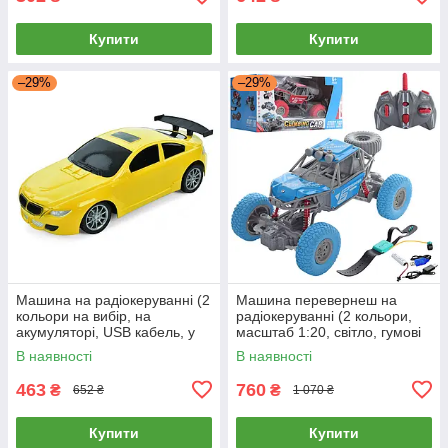
Купити
Купити
–29%
–29%
Машина на радіокеруванні (2
Машина перевернеш на
кольори на вибір, на
радіокеруванні (2 кольори,
акумуляторі, USB кабель, у
масштаб 1:20, світло, гумові
коробці) 633-28A
колеса, амортизатори)
В наявності
В наявності
UD2201AS
463
760
₴
₴
652 ₴
1 070 ₴
Купити
Купити