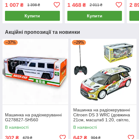
масштаб 1:16, 2WD,
(масштаб 1:64, пульт 2,4
(мас
1 007
1 468
2 8
₴
₴
1 398 ₴
2 011 ₴
дорожні знаки) G263826-
ГГц, акумулятор) HWW55
USB
GM1960
Купити
Купити
Акційні пропозиції та новинки
–37%
–29%
Машинка на радіокеруванні
Машинка на радіокеруванні
Citroen DS 3 WRC (довжина
G278827-SH560
21см, масштаб 1:20, світло,
корпус не б'ється) 10449
В наявності
В наявності
302
642
₴
₴
479 ₴
904 ₴