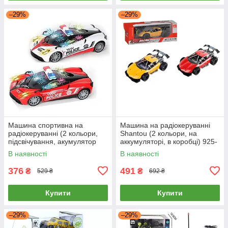
–29%
–29%
Машина спортивна на
Машина на радіокеруванні
радіокеруванні (2 кольори,
Shantou (2 кольори, на
підсвічування, акумулятор
аккумуляторі, в коробці) 925-
3.7V, USB-кабель, 27 Mhz)
15A
В наявності
В наявності
DYQ 030-5
376
491
₴
₴
529 ₴
692 ₴
Купити
Купити
–29%
–29%