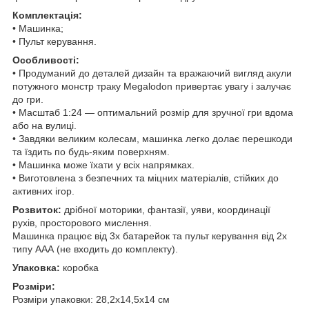
Комплектація:
• Машинка;
• Пульт керування.
Особливості:
• Продуманий до деталей дизайн та вражаючий вигляд акули
потужного монстр траку Megalodon привертає увагу і залучає
до гри.
• Масштаб 1:24 — оптимальний розмір для зручної гри вдома
або на вулиці.
• Завдяки великим колесам, машинка легко долає перешкоди
та їздить по будь-яким поверхням.
• Машинка може їхати у всіх напрямках.
• Виготовлена з безпечних та міцних матеріалів, стійких до
активних ігор.
Розвиток:
дрібної моторики, фантазії, уяви, координації
рухів, просторового мислення.
Машинка працює від 3х батарейок та пульт керування від 2х
типу ААА (не входить до комплекту).
Упаковка:
коробка
Розміри:
Розміри упаковки: 28,2х14,5х14 см