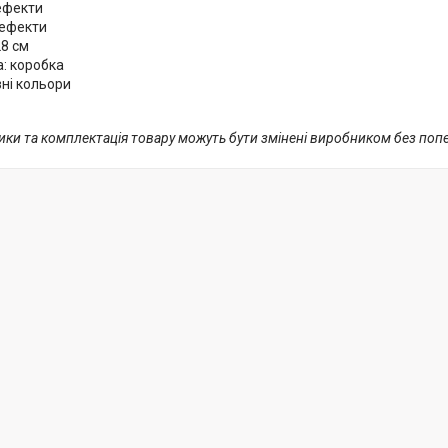
ефекти
 ефекти
28 см
: коробка
ізні кольори
ики та комплектація товару можуть бути змінені виробником без по