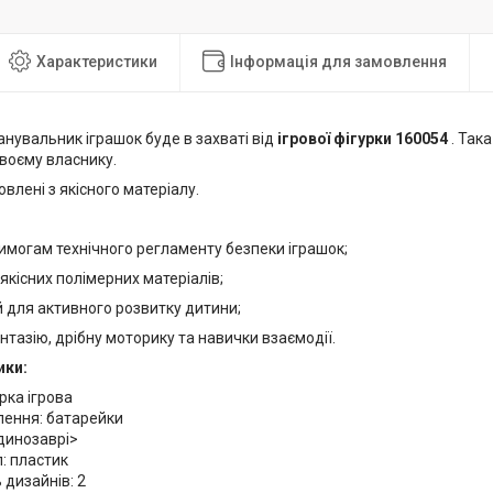
Характеристики
Інформація для замовлення
нувальник іграшок буде в захваті від
ігрової фігурки 160054
. Така
воєму власнику.
овлені з якісного матеріалу.
:
вимогам технічного регламенту безпеки іграшок;
 якісних полімерних матеріалів;
 для активного розвитку дитини;
нтазію, дрібну моторику та навички взаємодії.
ики:
урка ігрова
лення: батарейки
динозаврi>
: пластик
ь дизайнів: 2