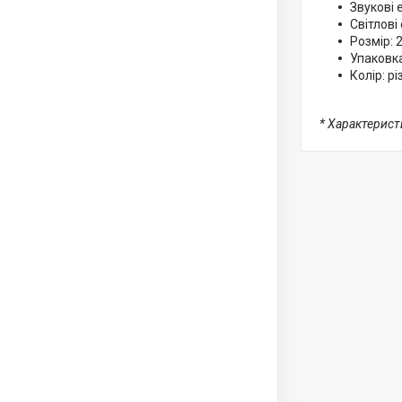
Звукові 
Світлові
Розмір: 
Упаковка
Колір: р
* Характерист