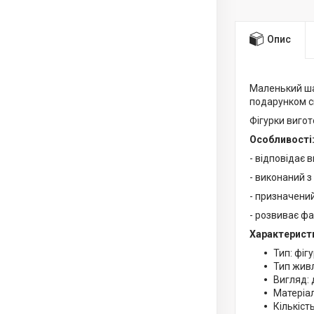
Опис
Маленький ша
подарунком с
Фігурки вигот
Особливості
- відповідає 
- виконаний з
- призначений
- розвиває фа
Характерист
Тип: фіг
Тип жив
Вигляд: 
Матеріал
Кількіст