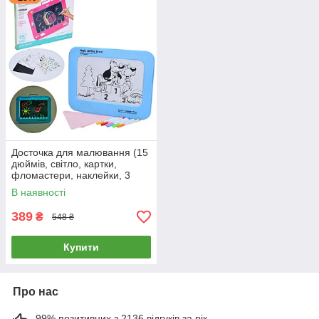
Досточка для малювання (15
дюймів, світло, картки,
фломастери, наклейки, 3
кольори, в коробці) 2021-2
В наявності
389
₴
548 ₴
Купити
Про нас
99% позитивних з 2136 відгуків за рік