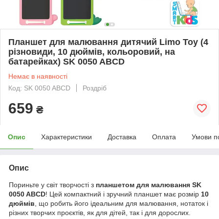
Планшет для малювання дитячий Limo Toy (4
різновиди, 10 дюймів, кольоровий, на
батарейках) SK 0050 ABCD
Немає в наявності
Код: SK 0050 ABCD
Роздріб
659
₴
Опис
Характеристики
Доставка
Оплата
Умови п
Опис
Пориньте у світ творчості з
планшетом для малювання SK
0050 ABCD
! Цей компактний і зручний планшет має розмір
10
дюймів
, що робить його ідеальним для малювання, нотаток і
різних творчих проєктів, як для дітей, так і для дорослих.