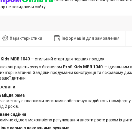
вар не покидаючи сайту.
Характеристики
Інформація для замовлення
i Kids MBB 1040
— стильний старт для перших поїздок
люкові радість руху з біговелом
Profi Kids MBB 1040
— ідеальним в
их ігор і катання. Завдяки продуманій конструкції та яскравому ди
вашої дитини.
реваги:
а міцна рама
я з металу з плавними вигинами забезпечує надійність і комфорт у
ід 2 років.
ване сидіння
омічне сідло з можливістю регулювання висоти росте разом із дит
ічне кермо з нековзними ручками