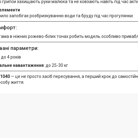
кі грипси захищають руки малюка та не ковзають навіть під час акти
 елементи
ило запобігає розбризкуванню води та бруду під час прогулянки.
омфорт:
гама в ніжних рожево-білих тонах робить модель особливо приваб
ані параметри:
2 до 4 років
альне навантаження
: до 25-30 кг
 1040
— це не просто засіб пересування, а перший крок до самостійн
особу життя.