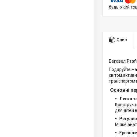
будь-який то
Опис
Беговел
Prof
Подаруйте ма
світом активн
транспортом 
Основні пе
Легка т
Конструкці
для дітей в
Регульо
М'яке анат
Ергоном