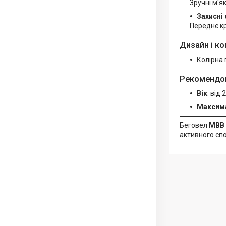
Зручні м'я
Захисні
Переднє кр
Дизайн і к
Колірна 
Рекомендов
Вік
: від 
Максим
Беговел
MBB
активного сп