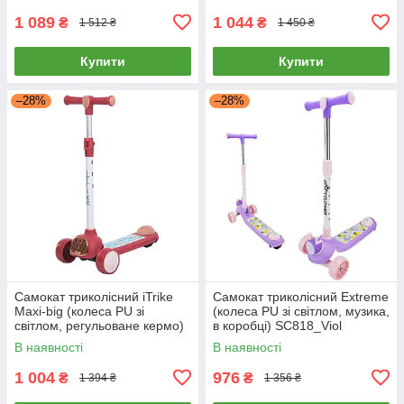
1 089
1 044
₴
₴
1 512 ₴
1 450 ₴
Купити
Купити
–28%
–28%
Самокат триколісний iTrike
Самокат триколісний Extreme
Maxi-big (колеса PU зі
(колеса PU зі світлом, музика,
світлом, регульоване кермо)
в коробці) SC818_Viol
JR3-163-R Червоний
Фіолетовий
В наявності
В наявності
1 004
976
₴
₴
1 394 ₴
1 356 ₴