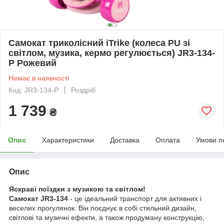
Самокат триколісний iTrike (колеса PU зі
світлом, музика, кермо регулюється) JR3-134-
P Рожевий
Немає в наявності
Код: JR3-134-P
Роздріб
1 739
₴
Опис
Характеристики
Доставка
Оплата
Умови п
Опис
Яскраві поїздки з музикою та світлом!
Самокат JR3-134
- це ідеальний транспорт для активних і
веселих прогулянок. Він поєднує в собі стильний дизайн,
світлові та музичні ефекти, а також продуману конструкцію,