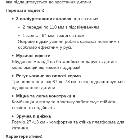
яка підлаштовується до зростання дитини.
Переваги моделі:
3 поліуретанових колеса
, що світяться
2 передні по 110 мм з підсвічуванням
1 заднє - 84 мм, теж зі світлом
Яскраве підсвічування робить самокат помітним і
особливо ефектним у русі.
Музичні ефекти
Вбудовані мелодії на батарейках подарують дитині
море емоцій від кожної подорожі!
Регульоване по висоті кермо
Три положення: від 67 до 78 см, легко підлаштовується
під зростання дитини
Міцна та легка конструкція
Комбінація металу та пластику забезпечує стійкість,
легкість та надійність.
Зручна підніжка
Розмір 27×13 см - комфортна та стійка платформа для
катання.
Характеристики: