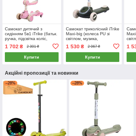
Самокат дитячий з
Самокат триколісний iTrike
Само
сидінням 5в1 iTrike (батьк.
Maxi-big (колеса PU зі
Maxi
ручка, підсвітка коліс,
світлом, музика,
світ
музика, регул. кермо) JR3-
регульована висота
регу
1 702
1 530
1 5
₴
₴
2 301 ₴
2 067 ₴
168-5-P Рожевий
керма) JR3-164-GR
керм
Зелений
Чер
Купити
Купити
Акційні пропозиції та новинки
–28%
–28%