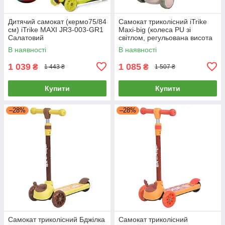
Дитячий самокат (кермо75/84
Самокат триколісний iTrike
см) iTrike MAXI JR3-003-GR1
Maxi-big (колеса PU зі
Салатовий
світлом, регульована висота
керма, музика) 506-green
В наявності
В наявності
Зелений
1 039
1 085
₴
₴
1 443 ₴
1 507 ₴
Купити
Купити
–28%
–28%
Самокат триколісний Бджілка
Самокат триколісний