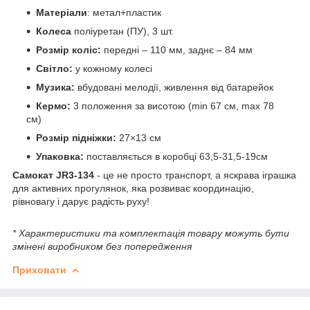
Матеріали
: метал+пластик
Колеса
поліуретан (ПУ), 3 шт.
Розмір коліс:
передні – 110 мм, заднє – 84 мм
Світло:
у кожному колесі
Музика:
вбудовані мелодії, живлення від батарейок
Кермо:
3 положення за висотою (min 67 см, max 78
см)
Розмір підніжки:
27×13 см
Упаковка:
поставляється в коробці 63,5-31,5-19см
Самокат JR3-134
- це не просто транспорт, а яскрава іграшка
для активних прогулянок, яка розвиває координацію,
рівновагу і дарує радість руху!
* Характеристики та комплектація товару можуть бути
змінені виробником без попередження
Приховати