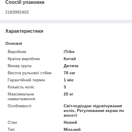
Спосіб упаковки
2183992402
Характеристики
Основні
Виробник
iTrike
Країна виробник
Китай
Вікова група
Дитяча
Висота рульової стійки
78 см
Гарантійний термін
1 міс
Кількість коліс
3
Максимальне
25 кг
навантаження
Особливості
Світлодіодне підсвічування
коліс, Регулювання керма по
висоті
Стан
Новий
Тип
Міський