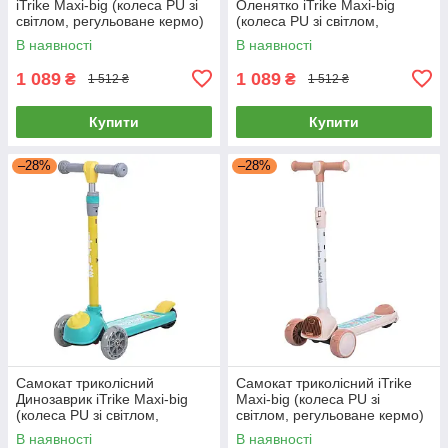
iTrike Maxi-big (колеса PU зі
Оленятко iTrike Maxi-big
світлом, регульоване кермо)
(колеса PU зі світлом,
JR3-160-Bee
регульоване кермо) JR3-160-
В наявності
В наявності
Deer
1 089
1 089
₴
₴
1 512 ₴
1 512 ₴
Купити
Купити
–28%
–28%
Самокат триколісний
Самокат триколісний iTrike
Динозаврик iTrike Maxi-big
Maxi-big (колеса PU зі
(колеса PU зі світлом,
світлом, регульоване кермо)
регульоване кермо) JR3-160-
JR3-163-W
В наявності
В наявності
Dino