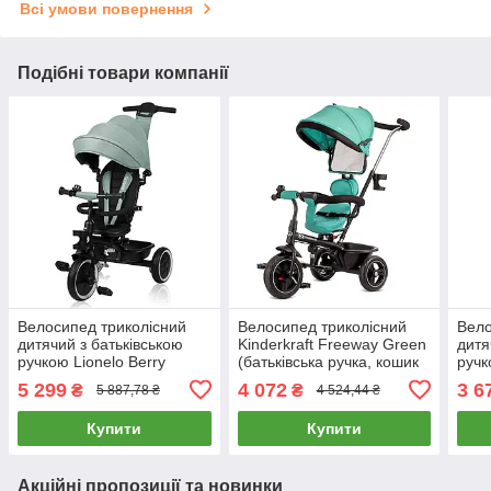
Всі умови повернення
Подібні товари компанії
Велосипед триколісний
Велосипед триколісний
Вело
дитячий з батьківською
Kinderkraft Freeway Green
дитя
ручкою Lionelo Berry
(батьківська ручка, кошик
руч
Forest Green Зелений
для речей) Зелений
1006
5 299
4 072
3 6
₴
₴
5 887,78 ₴
4 524,44 ₴
Купити
Купити
Акційні пропозиції та новинки