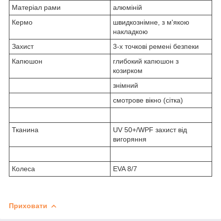
Матеріал рами
алюміній
Кермо
швидкознімне, з м'якою
накладкою
Захист
3-х точкові ремені безпеки
Капюшон
глибокий капюшон з
козирком
знімний
смотрове вікно (сітка)
Тканина
UV 50+/WPF захист від
вигоряння
Колеса
EVA 8/7
Приховати