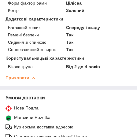
Форм фактор рами
Цілісна
Колір
Зелений
Додаткові характеристики
Багажний кошик
Спереду і ззаду
Ремені безпеки
Так
Сидіння зі спинкою
Так
Сонцезахисний козирок
Так
Користувальницькі характеристики
Вікова група
Від 2 до 4 років
Приховати
Умови доставки
Нова Пошта
Магазини Rozetka
Кур єрська доставка адресою
Самовивіз з відділення Нової Пошти