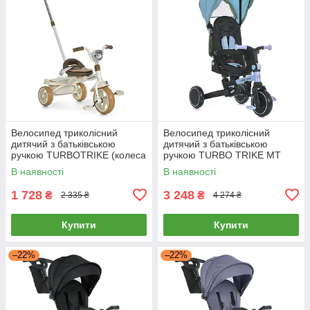
Велосипед триколісний
Велосипед триколісний
дитячий з батьківською
дитячий з батьківською
ручкою TURBOTRIKE (колеса
ручкою TURBO TRIKE MT
EVA, музика, світло) MT
1036 Blue Блакитний
В наявності
В наявності
1037-1 Beige Бежевий
1 728
3 248
₴
₴
2 335 ₴
4 274 ₴
Купити
Купити
–22%
–22%