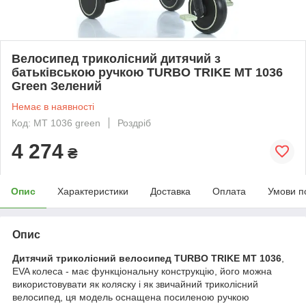
Велосипед триколісний дитячий з
батьківською ручкою TURBO TRIKE MT 1036
Green Зелений
Немає в наявності
Код: MT 1036 green
Роздріб
4 274
₴
Опис
Характеристики
Доставка
Оплата
Умови п
Опис
Дитячий триколісний велосипед TURBO TRIKE MT 1036
,
EVA колеса - має функціональну конструкцію, його можна
використовувати як коляску і як звичайний триколісний
велосипед, ця модель оснащена посиленою ручкою