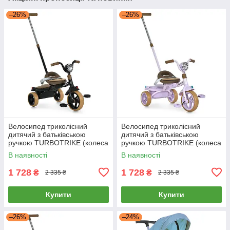
–26%
–26%
Велосипед триколісний
Велосипед триколісний
дитячий з батьківською
дитячий з батьківською
ручкою TURBOTRIKE (колеса
ручкою TURBOTRIKE (колеса
EVA, музика, світло) MT
EVA, музика, світло) MT
В наявності
В наявності
1037-1 Black Чорний
1037-1 Lilac Бузковий
1 728
1 728
₴
₴
2 335 ₴
2 335 ₴
Купити
Купити
–26%
–24%