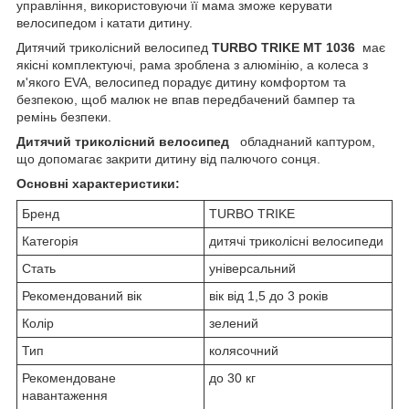
управління, використовуючи її мама зможе керувати
велосипедом і катати дитину.
Дитячий триколісний велосипед
TURBO TRIKE MT 1036
має
якісні комплектуючі, рама зроблена з алюмінію, а колеса з
м'якого EVA, велосипед порадує дитину комфортом та
безпекою, щоб малюк не впав передбачений бампер та
ремінь безпеки.
Дитячий триколісний велосипед
обладнаний каптуром,
що допомагає закрити дитину від палючого сонця.
Основні характеристики:
Бренд
TURBO TRIKE
Категорія
дитячі триколісні велосипеди
Стать
універсальний
Рекомендований вік
вік від 1,5 до 3 років
Колір
зелений
Тип
колясочний
Рекомендоване
до 30 кг
навантаження