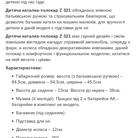
дитини під час їзди.
Дитяча каталка-толокар Z 321
обладнана знімною
батьківською ручкою та страхувальним бампером, що
дозволяє батькам катати на машині малюків, для зручності
дитини в даній моделі є підставки для ніг.
Дитяча каталка-толокар Z 321
має гарний дизайн і своїм
зовнішнім виглядом нагадує справжній автомобіль, спереду є
фари, а колеса обладнані декоративними ковпаками, даний
толокар є комфортною і функціональною моделлю, кататися
на якій весело і цікаво.
Характеристики:
Габаритний розмір: висота (з батьківською ручкою) –
84,5см, довжина – 84,5см, ширина – 45,5см.
Висота до сидіння – 23см. Висота до керма – 38см.
Музика (4 мелодії). Працює від 2-х батарейок АА –
батарейки в комплект не входять.
Багажник (під сидінням).
Підставка для ніг.
Діаметр колеса – 12см.
Передні колеса - 360.