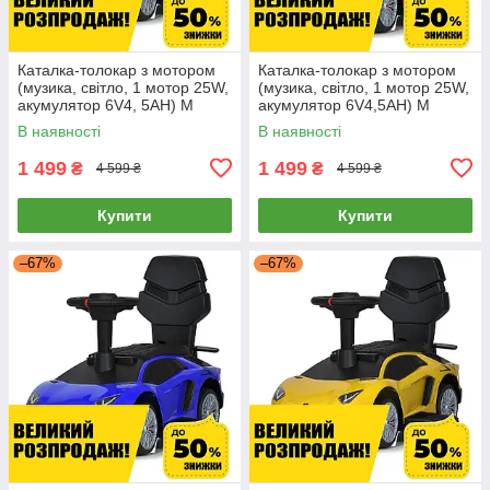
Каталка-толокар з мотором
Каталка-толокар з мотором
(музика, світло, 1 мотор 25W,
(музика, світло, 1 мотор 25W,
акумулятор 6V4, 5AH) M
акумулятор 6V4,5AH) M
5777EBL-11 Сірий
5777EBL-3 Червоний
В наявності
В наявності
1 499
1 499
₴
₴
4 599 ₴
4 599 ₴
Купити
Купити
–67%
–67%