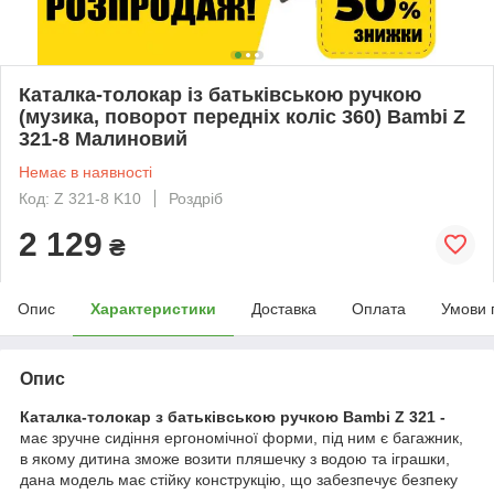
Каталка-толокар із батьківською ручкою
(музика, поворот передніх коліс 360) Bambi Z
321-8 Малиновий
Немає в наявності
Код: Z 321-8 K10
Роздріб
2 129
₴
Опис
Характеристики
Доставка
Оплата
Умови 
Опис
Каталка-толокар з батьківською ручкою Bambi Z 321 -
має зручне сидіння ергономічної форми, під ним є багажник,
в якому дитина зможе возити пляшечку з водою та іграшки,
дана модель має стійку конструкцію, що забезпечує безпеку