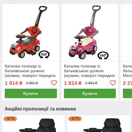
Каталка-толокар із
Каталка-толокар із
Ката
батьківською ручкою
батьківською ручкою
бать
(музика, поворот передніх
(музика, поворот передніх
Merc
коліс 360) Bambi Z 321-3
коліс 360) Bambi Z 321-8
музи
1 814
1 814
2 2
₴
₴
2 451 ₴
2 451 ₴
Червоний
Малиновий
Джип
Купити
Купити
Акційні пропозиції та новинки
–67%
–67%