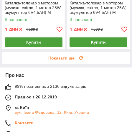
Каталка-толокар з мотором
Каталка-толокар з мотором
(музика, світло, 1 мотор 25W,
(музика, світло, 1 мотор 25W,
акумулятор 6V4,5AH) M
акумулятор 6V4,5AH) M
5777EBL-4 Синій
5777EBL-6 Жовтий
В наявності
В наявності
1 499
1 499
₴
₴
4 599 ₴
4 599 ₴
Купити
Купити
Показати ще
Про нас
99% позитивних з 2136 відгуків за рік
Працює з 26.12.2019
м. Київ
вул. Івана Федорова, 32, Київ, Україна
Контакти