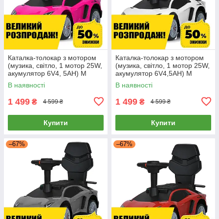
Каталка-толокар з мотором
Каталка-толокар з мотором
(музика, світло, 1 мотор 25W,
(музика, світло, 1 мотор 25W,
акумулятор 6V4, 5AH) M
акумулятор 6V4,5AH) M
5777EBL-8 Рожевий
5777EBL-1 Білий
В наявності
В наявності
1 499
1 499
₴
₴
4 599 ₴
4 599 ₴
Купити
Купити
–67%
–67%