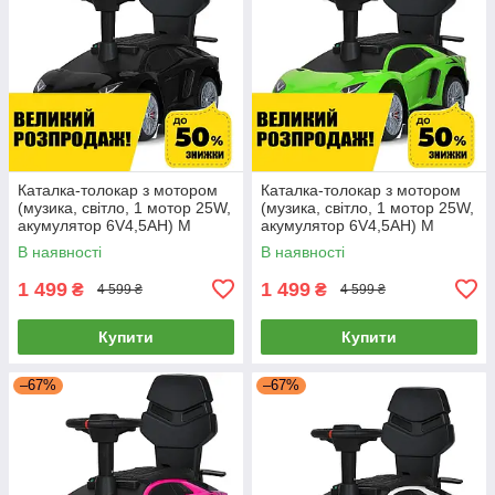
Каталка-толокар з мотором
Каталка-толокар з мотором
(музика, світло, 1 мотор 25W,
(музика, світло, 1 мотор 25W,
акумулятор 6V4,5AH) M
акумулятор 6V4,5AH) M
5777EBL-2 Чорний
5777EBL-5 Зелений
В наявності
В наявності
1 499
1 499
₴
₴
4 599 ₴
4 599 ₴
Купити
Купити
–67%
–67%