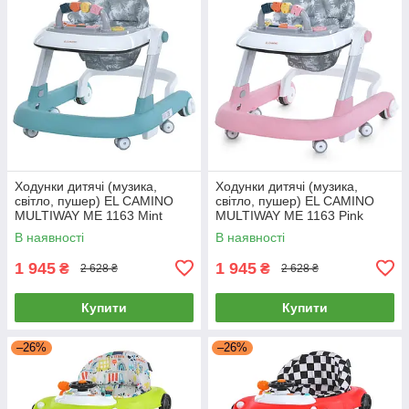
Ходунки дитячі (музика,
Ходунки дитячі (музика,
світло, пушер) EL CAMINO
світло, пушер) EL CAMINO
MULTIWAY ME 1163 Mint
MULTIWAY ME 1163 Pink
М'ятний
Рожеві
В наявності
В наявності
1 945
1 945
₴
₴
2 628 ₴
2 628 ₴
Купити
Купити
–26%
–26%