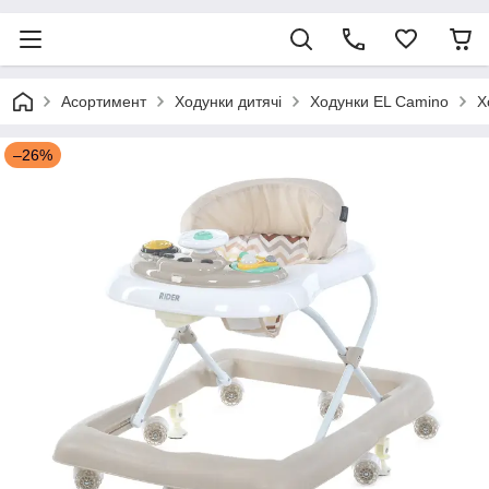
Асортимент
Ходунки дитячі
Ходунки EL Camino
Х
–26%