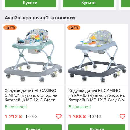
Купити
Купити
Акційні пропозиції та новинки
–27%
–27%
Ходунки дитячі EL CAMINO
Ходунки дитячі EL CAMINO
SIMPLY (музика, стопор, на
PYRAMID (музика, стопор, на
батарейці) ME 1215 Green
батарейці) ME 1217 Gray Сірі
Зелені
В наявності
В наявності
1 212
1 368
₴
₴
1 660 ₴
1 874 ₴
Купити
Купити