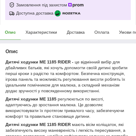
Замовлення під захистом
Доступна доставка
Опис
Характеристики
Доставка
Оплата
Умови п
Опис
Дитячі ходунки ME 1185 RIDER -
це відмінний вибір для
дбайливих батьків, які хочуть допомогти своїй дитині зробити
перші кроки з радістю та комфортом. Безпечна конструкція,
ігрова панель та можливість регулювання висоти роблять їх
ідеальним помічником для малюка, а складний механізм
додає зручності у повсякденному використанні.
Дитячі ходунки ME 1185
регулюються по висоті,
адаптуючись до зростання малюка. Це дозволяє
використовувати їх протягом тривалого часу, забезпечуючи
комфорт та правильне становище дитини.
Дитячі ходунки ME 1185 RIDER
мають вісім коліщаток, які
забезпечують високу маневреність і легкість пересування, а
стопори дозволяють надійно зафіксувати ходунки за потреби.