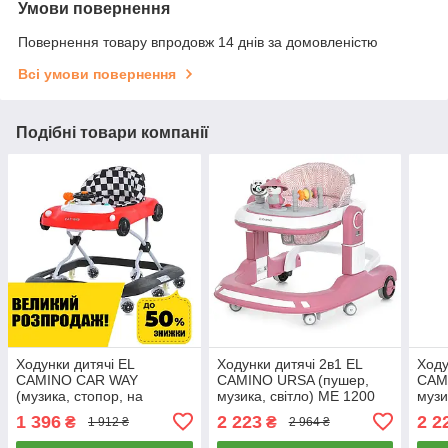
Умови повернення
Повернення товару впродовж 14 днів за домовленістю
Всі умови повернення
Подібні товари компанії
Ходунки дитячі EL
Ходунки дитячі 2в1 EL
Ходу
CAMINO CAR WAY
CAMINO URSA (пушер,
CAM
(музика, стопор, на
музика, світло) ME 1200
музи
батарейці) ME 1216 Red-
Pink Рожеві
Whit
1 396
2 223
2 2
₴
₴
1 912 ₴
2 964 ₴
Black Червоно-чорні