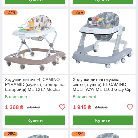
–27%
–26%
Ходунки дитячі EL CAMINO
Ходунки дитячі (музика,
PYRAMID (музика, стопор, на
світло, пушер) EL CAMINO
батарейці) ME 1217 Mocha
MULTIWAY ME 1163 Gray Сірі
Бежеві
В наявності
В наявності
1 368
1 945
₴
₴
1 874 ₴
2 628 ₴
Купити
Купити
–26%
–26%