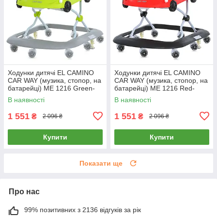
Ходунки дитячі EL CAMINO
Ходунки дитячі EL CAMINO
CAR WAY (музика, стопор, на
CAR WAY (музика, стопор, на
батарейці) ME 1216 Green-
батарейці) ME 1216 Red-
Gray Зелено-сірі
Black Червоно-чорні
В наявності
В наявності
1 551
1 551
₴
₴
2 096 ₴
2 096 ₴
Купити
Купити
Показати ще
Про нас
99% позитивних з 2136 відгуків за рік