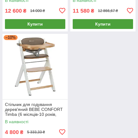
В наявності
В наявності
12 600
11 580
₴
₴
14 000 ₴
12 866,67 ₴
Купити
Купити
–10%
Стільчик для годування
дерев'яний BEBE CONFORT
Timba (6 місяців-10 років,
вкладиш) Light wood/Beige
В наявності
Бежевий
4 800
₴
5 333,33 ₴