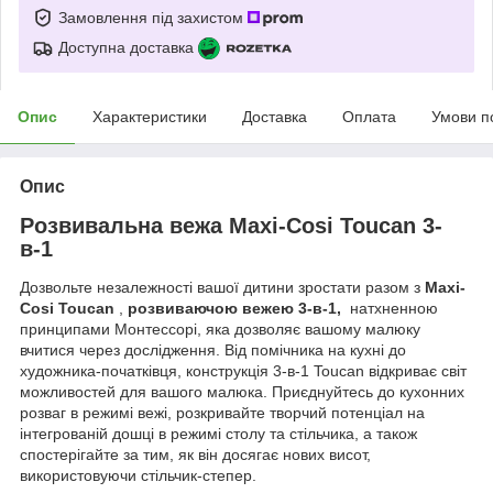
Замовлення під захистом
Доступна доставка
Опис
Характеристики
Доставка
Оплата
Умови п
Опис
Розвивальна вежа Maxi-Cosi Toucan 3-
в-1
Дозвольте незалежності вашої дитини зростати разом з
Maxi-
Cosi Toucan
,
розвиваючою вежею 3-в-1,
натхненною
принципами Монтессорі, яка дозволяє вашому малюку
вчитися через дослідження. Від помічника на кухні до
художника-початківця, конструкція 3-в-1 Toucan відкриває світ
можливостей для вашого малюка. Приєднуйтесь до кухонних
розваг в режимі вежі, розкривайте творчий потенціал на
інтегрованій дошці в режимі столу та стільчика, а також
спостерігайте за тим, як він досягає нових висот,
використовуючи стільчик-степер.