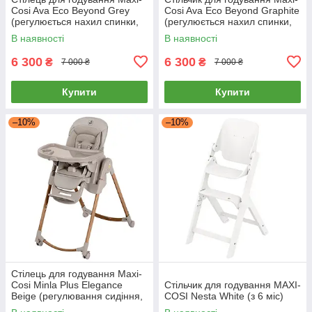
Cosi Ava Eco Beyond Grey
Cosi Ava Eco Beyond Graphite
(регулюється нахил спинки,
(регулюється нахил спинки,
складаний) Світло-сірий
складаний) Темно-сірий
В наявності
В наявності
6 300
6 300
₴
₴
7 000 ₴
7 000 ₴
Купити
Купити
–10%
–10%
Стілець для годування Maxi-
Cosi Minla Plus Elegance
Стільчик для годування MAXI-
Beige (регулювання сидіння,
COSI Nesta White (з 6 міс)
складаний) Бежевий