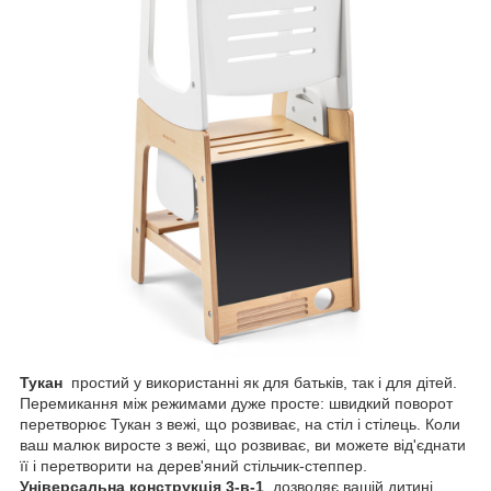
Тукан
простий у використанні як для батьків, так і для дітей.
Перемикання між режимами дуже просте: швидкий поворот
перетворює Тукан з вежі, що розвиває, на стіл і стілець. Коли
ваш малюк виросте з вежі, що розвиває, ви можете від'єднати
її і перетворити на дерев'яний стільчик-степпер.
Універсальна конструкція 3-в-1
дозволяє вашій дитині