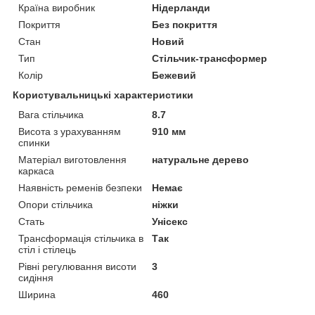
Країна виробник
Нідерланди
Покриття
Без покриття
Стан
Новий
Тип
Стільчик-трансформер
Колір
Бежевий
Користувальницькі характеристики
Вага стільчика
8.7
Висота з урахуванням
910 мм
спинки
Матеріал виготовлення
натуральне дерево
каркаса
Наявність ременів безпеки
Немає
Опори стільчика
ніжки
Стать
Унісекс
Трансформація стільчика в
Так
стіл і стілець
Рівні регулювання висоти
3
сидіння
Ширина
460