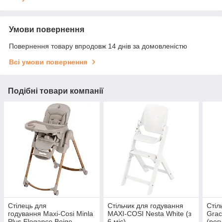
Умови повернення
Повернення товару впродовж 14 днів за домовленістю
Всі умови повернення
Подібні товари компанії
Стілець для
Стільчик для годування
Стіл
годування Maxi-Cosi Minla
MAXI-COSI Nesta White (з
Grac
Plus Elegance Beige
6 міс)
(рег