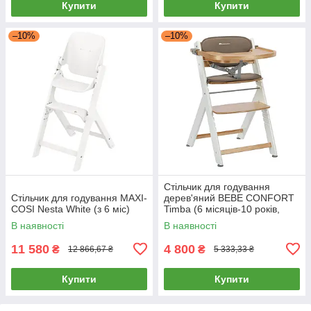
Купити
Купити
–10%
–10%
Стільчик для годування
Стільчик для годування MAXI-
дерев'яний BEBE CONFORT
COSI Nesta White (з 6 міс)
Timba (6 місяців-10 років,
вкладиш) Light wood/Beige
В наявності
В наявності
Бежевий
11 580
4 800
₴
₴
12 866,67 ₴
5 333,33 ₴
Купити
Купити