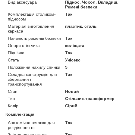
Вид аксесуара
Піднос, Чохол, Вкладиш,
Ремені безпеки
Комплектація столиком-
Так
підносом
Матеріал виготовлення
пластик, сталь
каркаса
Наявність ременів безпеки
Так
Опори стільчика
коліщата
Підніжка
Так
Стать
Унісекс
Положення нахилу спинки
5
Складна конструкція для
Так
зберігання і
транспортування
Стан
Новий
Тип
Стільчик-трансформер
Колір
Сірий
Комплектація
Анатомічна вставка для
Так
розділення ніг
Знімна накладка на
Так