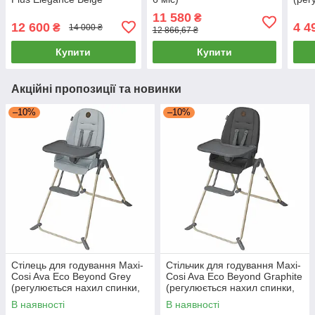
(регулювання сидіння,
підс
11 580
₴
складаний) Бежевий
до 6
12 600
4 4
₴
14 000 ₴
12 866,67 ₴
Купити
Купити
Акційні пропозиції та новинки
–10%
–10%
Стілець для годування Maxi-
Стільчик для годування Maxi-
Cosi Ava Eco Beyond Grey
Cosi Ava Eco Beyond Graphite
(регулюється нахил спинки,
(регулюється нахил спинки,
складаний) Світло-сірий
складаний) Темно-сірий
В наявності
В наявності