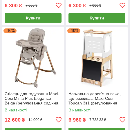
6 300
6 300
₴
₴
7 000 ₴
7 000 ₴
Купити
Купити
–10%
–10%
Стілець для годування Maxi-
Навчальна дерев'яна вежа,
Cosi Minla Plus Elegance
що розвиває, Maxi-Cosi
Beige (регулювання сидіння,
Toucan 3в1 (регулювання
складаний) Бежевий
висоти, стільчик)
В наявності
В наявності
12 600
6 960
₴
₴
14 000 ₴
7 733,33 ₴