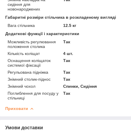
сидіння для
новонароджених
Габаритні розміри стільчика в розкладеному вигляді
Вага стільчика
12.5 кг
Додаткові функції і характеристики
Можливість регулювання
Так
положення столика
Кількість коліщат
4 шт.
Оснащення коліщаток
Так
системої фіксації
Регульована підніжка
Так
Знімний столик-піднос
Так
Знімний чохол
Спинки, Сидіння
Поглиблення для посуду у
Так
стільниці
Приховати
Умови доставки