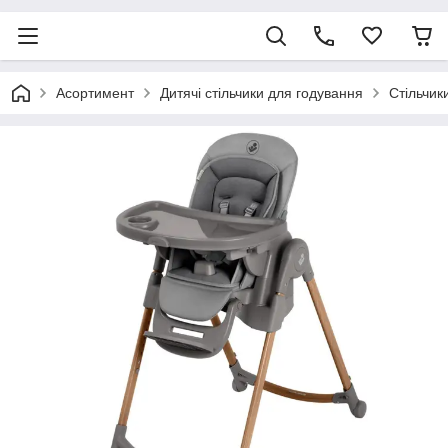
Асортимент
Дитячі стільчики для годування
Стільчик