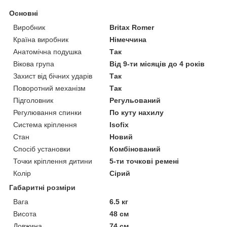
Основні
Виробник
Britax Romer
Країна виробник
Німеччина
Анатомічна подушка
Так
Вікова група
Від 9-ти місяців до 4 років
Захист від бічних ударів
Так
Поворотний механізм
Так
Підголовник
Регульований
Регулювання спинки
По куту нахилу
Система кріплення
Isofix
Стан
Новий
Спосіб установки
Комбінований
Точки кріплення дитини
5-ти точкові ремені
Колір
Сірий
Габаритні розміри
Вага
6.5 кг
Висота
48 см
Довжина
74 см