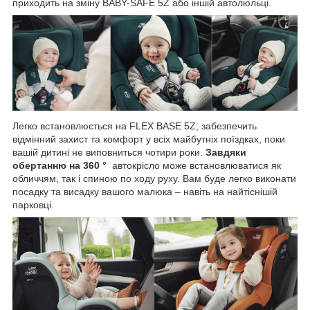
приходить на зміну BABY-SAFE 5Z або іншій автолюльці.
Легко встановлюється на FLEX BASE 5Z, забезпечить
відмінний захист та комфорт у всіх майбутніх поїздках, поки
вашій дитині не виповниться чотири роки.
Завдяки
обертанню на 360 °
автокрісло може встановлюватися як
обличчям, так і спиною по ходу руху. Вам буде легко виконати
посадку та висадку вашого малюка – навіть на найтіснішій
парковці.