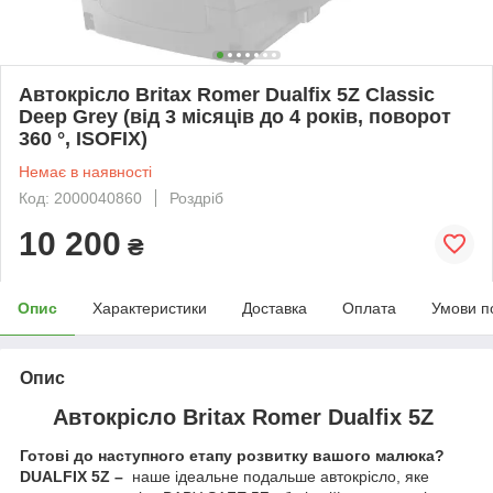
Автокрісло Britax Romer Dualfix 5Z Classic
Deep Grey (від 3 місяців до 4 років, поворот
360 °, ISOFIX)
Немає в наявності
Код: 2000040860
Роздріб
10 200
₴
Опис
Характеристики
Доставка
Оплата
Умови п
Опис
Автокрісло Britax Romer Dualfix 5Z
Готові до наступного етапу розвитку вашого малюка?
DUALFIX 5Z –
наше ідеальне подальше автокрісло, яке