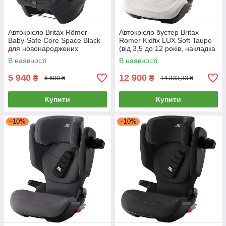
Автокрісло Britax Römer
Автокрісло бустер Britax
Baby-Safe Core Space Black
Romer Kidfix LUX Soft Taupe
для новонароджених
(від 3,5 до 12 років, накладка
на ремінь)
В наявності
В наявності
5 940
12 900
₴
₴
6 600 ₴
14 333,33 ₴
Купити
Купити
–10%
–10%