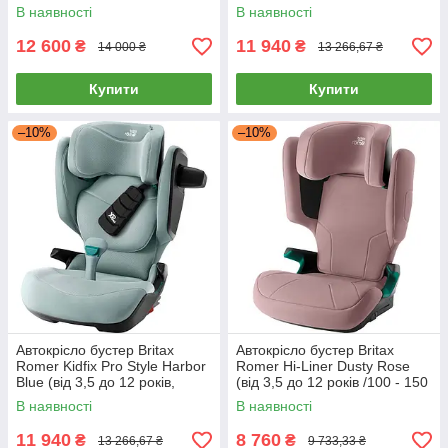
накладка на ремінь)
В наявності
В наявності
12 600
11 940
₴
₴
14 000 ₴
13 266,67 ₴
Купити
Купити
–10%
–10%
Автокрісло бустер Britax
Автокрісло бустер Britax
Romer Kidfix Pro Style Harbor
Romer Hi-Liner Dusty Rose
Blue (від 3,5 до 12 років,
(від 3,5 до 12 років /100 - 150
накладка на ремінь)
см, ISOFIX)
В наявності
В наявності
11 940
8 760
₴
₴
13 266,67 ₴
9 733,33 ₴