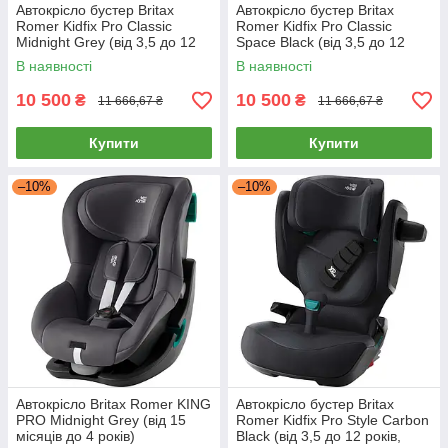
Автокрісло бустер Britax
Автокрісло бустер Britax
Romer Kidfix Pro Classic
Romer Kidfix Pro Classic
Midnight Grey (від 3,5 до 12
Space Black (від 3,5 до 12
років, накладка на ремінь)
років, накладка на ремінь)
В наявності
В наявності
10 500
10 500
₴
₴
11 666,67 ₴
11 666,67 ₴
Купити
Купити
–10%
–10%
Автокрісло Britax Romer KING
Автокрісло бустер Britax
PRO Midnight Grey (від 15
Romer Kidfix Pro Style Carbon
місяців до 4 років)
Black (від 3,5 до 12 років,