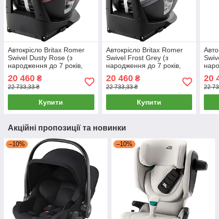
Автокрісло Britax Romer
Автокрісло Britax Romer
Авто
Swivel Dusty Rose (з
Swivel Frost Grey (з
Swiv
народження до 7 років,
народження до 7 років,
наро
кріплення ISOFIX, поворот
кріплення ISOFIX, поворот
кріп
20 460
20 460
20 
₴
₴
360 °)
360 °)
360 
22 733,33 ₴
22 733,33 ₴
22 73
Купити
Купити
Акційні пропозиції та новинки
–10%
–10%