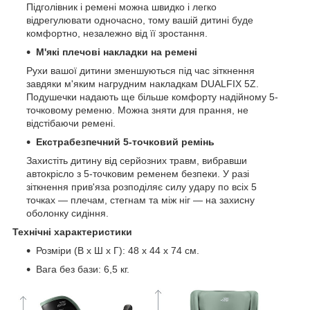
Підголівник і ремені можна швидко і легко
відрегулювати одночасно, тому вашій дитині буде
комфортно, незалежно від її зростання.
М'які плечові накладки на ремені
Рухи вашої дитини зменшуються під час зіткнення
завдяки м'яким нагрудним накладкам DUALFIX 5Z.
Подушечки надають ще більше комфорту надійному 5-
точковому ременю. Можна зняти для прання, не
відстібаючи ремені.
Екстрабезпечний 5-точковий ремінь
Захистіть дитину від серйозних травм, вибравши
автокрісло з 5-точковим ременем безпеки. У разі
зіткнення прив'яза розподіляє силу удару по всіх 5
точках — плечам, стегнам та між ніг — на захисну
оболонку сидіння.
Технічні характеристики
Розміри (В x Ш x Г): 48 x 44 x 74 см.
Вага без бази: 6,5 кг.