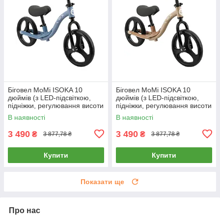
Біговел MoMi ISOKA 10
Біговел MoMi ISOKA 10
дюймів (з LED-підсвіткою,
дюймів (з LED-підсвіткою,
підніжки, регулювання висоти
підніжки, регулювання висоти
сідла, керма) ROBI00075
сідла, керма) ROBI00076
В наявності
В наявності
Blue
Beige
3 490
3 490
₴
₴
3 877,78 ₴
3 877,78 ₴
Купити
Купити
Показати ще
Про нас