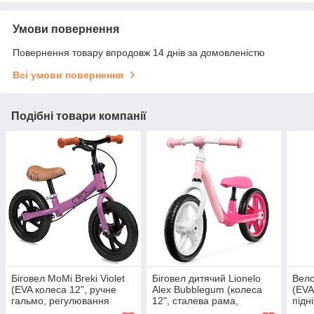
Умови повернення
Повернення товару впродовж 14 днів за домовленістю
Всі умови повернення
Подібні товари компанії
Біговел MoMi Breki Violet
Біговел дитячий Lionelo
Вело
(EVA колеса 12", ручне
Alex Bubblegum (колеса
(EVA
гальмо, регулювання
12", сталева рама,
підн
висоти сидіння та керма)
регулювання сидіння та
висо