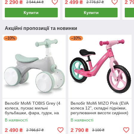
2 290
2 499
2 7
₴
₴
2 544,44 ₴
2 776,67 ₴
Фіолетовий
керма) Рожевий
Купити
Купити
Акційні пропозиції та новинки
–10%
–10%
Велобіг MoMi TOBIS Grey (4
Велобіг MoMi MIZO Pink (EVA
колеса, пускає мильні
колеса 12", складні підніжки,
бульбашки, фара, гудок, на
регулювання висоти сидіння)
батарейках) Сіро-Зелений
Рожевий
В наявності
В наявності
2 490
2 790
₴
₴
2 766,67 ₴
3 100 ₴