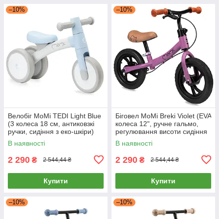
–10%
–10%
Велобіг MoMi TEDI Light Blue
Біговел MoMi Breki Violet (EVA
(3 колеса 18 см, антиковзкі
колеса 12", ручне гальмо,
ручки, сидіння з еко-шкіри)
регулювання висоти сидіння
Сіро-Блакитний
та керма) Фіолетовий
В наявності
В наявності
2 290
2 290
₴
₴
2 544,44 ₴
2 544,44 ₴
Купити
Купити
–10%
–10%