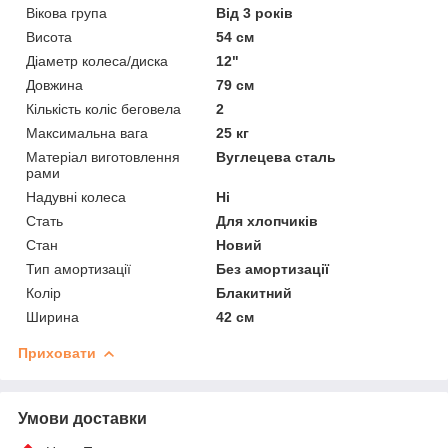
Вікова група
Від 3 років
Висота
54 см
Діаметр колеса/диска
12"
Довжина
79 см
Кількість коліс беговела
2
Максимальна вага
25 кг
Матеріал виготовлення
Вуглецева сталь
рами
Надувні колеса
Ні
Стать
Для хлопчиків
Стан
Новий
Тип амортизації
Без амортизації
Колір
Блакитний
Ширина
42 см
Приховати
Умови доставки