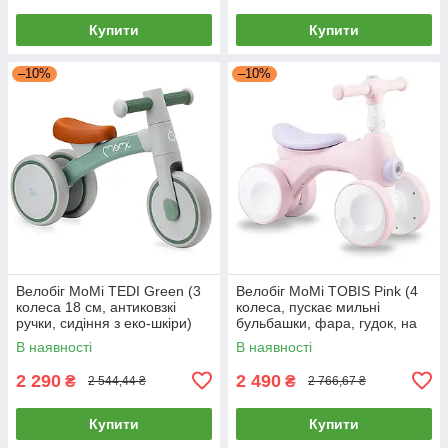
Купити
Купити
–10%
–10%
Велобіг MoMi TEDI Green (3
Велобіг MoMi TOBIS Pink (4
колеса 18 см, антиковзкі
колеса, пускає мильні
ручки, сидіння з еко-шкіри)
бульбашки, фара, гудок, на
Сіро-Зелений
батарейках) Рожевий
В наявності
В наявності
2 290
2 490
₴
₴
2 544,44 ₴
2 766,67 ₴
Купити
Купити