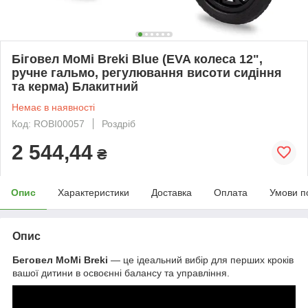
Біговел MoMi Breki Blue (EVA колеса 12",
ручне гальмо, регулювання висоти сидіння
та керма) Блакитний
Немає в наявності
Код: ROBI00057
Роздріб
2 544,44
₴
Опис
Характеристики
Доставка
Оплата
Умови п
Опис
Беговел MoMi Breki
— це ідеальний вибір для перших кроків
вашої дитини в освоєнні балансу та управління.