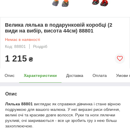
Велика лялька в подарунковій коробці (2
види на вибір, висота 44см) 88801
Немає в наявності
Код: 88801
Роздріб
1 215
₴
Опис
Характеристики
Доставка
Оплата
Умови 
Опис
Лялька 88801
виглядає як справжня дівчинка і стане вірною
подружкою для вашого малюка. У неї виразні риси обличчя,
великі очі та красиве довге волосся. Руки та ноги лялечки
рухливі, очі закриваються - все це зробить гру з нею більш
захоплюючою.