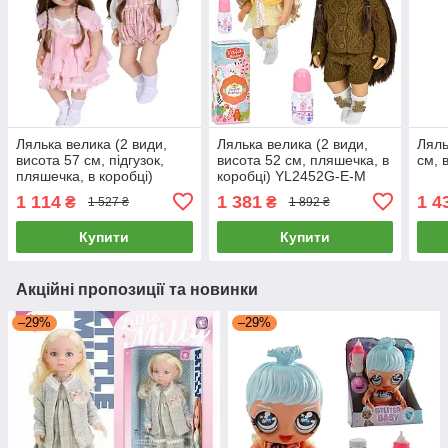
Лялька велика (2 види,
Лялька велика (2 види,
Ляль
висота 57 см, підгузок,
висота 52 см, пляшечка, в
см, 
пляшечка, в коробці)
коробці) YL2452G-E-M
TDQM-11-41B
1 114
1 381
1 4
₴
₴
1 527 ₴
1 892 ₴
Купити
Купити
Акційні пропозиції та новинки
–29%
–29%