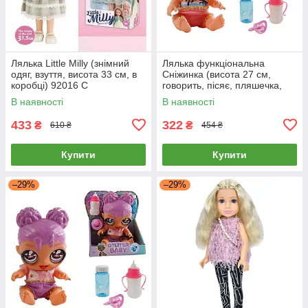
Лялька Little Milly (знімний
Лялька функціональна
одяг, взуття, висота 33 см, в
Сніжинка (висота 27 см,
коробці) 92016 C
говорить, пісяє, пляшечка,
пустушка) CQ 6021
В наявності
В наявності
433
322
₴
₴
610 ₴
454 ₴
Купити
Купити
–29%
–29%