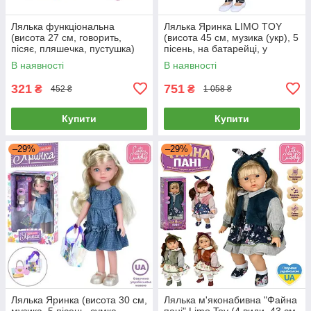
Лялька функціональна
Лялька Яринка LIMO TOY
(висота 27 см, говорить,
(висота 45 см, музика (укр), 5
пісяє, пляшечка, пустушка)
пісень, на батарейці, у
CQ 6023
коробці) M 5934 I UA
В наявності
В наявності
321
751
₴
₴
452 ₴
1 058 ₴
Купити
Купити
–29%
–29%
Лялька Яринка (висота 30 см,
Лялька м'яконабивна "Файна
музика, 5 пісень, сумка,
пані" Limo Toy (4 види, 43 см,