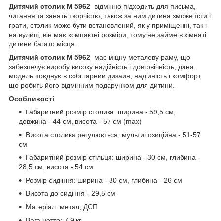
Дитячий столик M 5962
відмінно підходить для письма,
читання та занять творчістю, також за ним дитина зможе їсти і
грати, столик може бути встановлений, як у приміщенні, так і
на вулиці, він має компактні розміри, тому не займе в кімнаті
дитини багато місця.
Дитячий столик M 5962
має міцну металеву раму, що
забезпечує виробу високу надійність і довговічність, дана
модель поєднує в собі гарний дизайн, надійність і комфорт,
що робить його відмінним подарунком для дитини.
Особливості
Габаритний розмір столика: ширина - 59,5 см,
довжина - 44 см, висота - 57 см (max)
Висота столика регулюється, мультипозиційна - 51-57
см
Габаритний розмір стільця: ширина - 30 см, глибина -
28,5 см, висота - 54 см
Розмір сидіння: ширина - 30 см, глибина - 26 см
Висота до сидіння - 29,5 см
Матеріал: метал, ДСП
Вага нетто: 7,9 кг