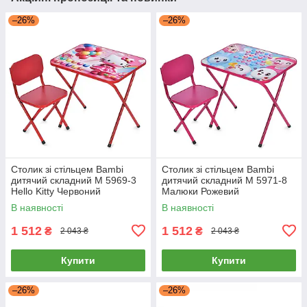
–26%
–26%
Столик зі стільцем Bambi
Столик зі стільцем Bambi
дитячий складний M 5969-3
дитячий складний M 5971-8
Hello Kitty Червоний
Малюки Рожевий
В наявності
В наявності
1 512
1 512
₴
₴
2 043 ₴
2 043 ₴
Купити
Купити
–26%
–26%