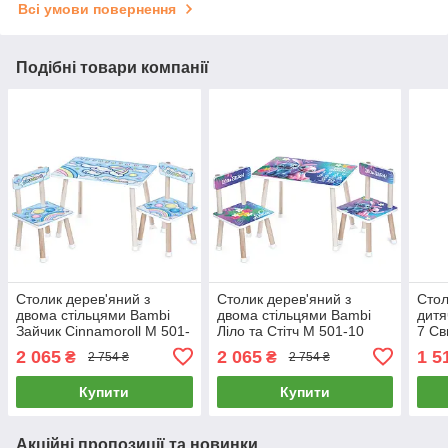
Всі умови повернення
Подібні товари компанії
Столик дерев'яний з
Столик дерев'яний з
Стол
двома стільцями Bambi
двома стільцями Bambi
дитя
Зайчик Cinnamoroll M 501-
Ліло та Стітч M 501-10
7 Св
1 Блакитний
Синій
Пом
2 065
2 065
1 5
₴
₴
2 754 ₴
2 754 ₴
Купити
Купити
Акційні пропозиції та новинки