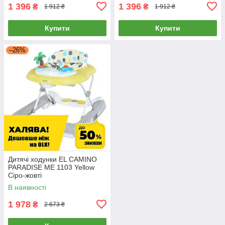
1 396
1 396
₴
₴
1 912 ₴
1 912 ₴
Купити
Купити
–26%
Дитячі ходунки EL CAMINO
PARADISE ME 1103 Yellow
Сіро-жовті
В наявності
1 978
₴
2 673 ₴