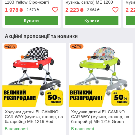
1103 Yellow Сіро-жовті
музика, світло) ME 1200
музи
White Білі
Pink
1 978
2 223
2 2
₴
₴
2 673 ₴
2 964 ₴
Купити
Купити
Акційні пропозиції та новинки
–27%
–27%
Ходунки дитячі EL CAMINO
Ходунки дитячі EL CAMINO
CAR WAY (музика, стопор, на
CAR WAY (музика, стопор, на
батарейці) ME 1216 Red-
батарейці) ME 1216 Green-
Black Червоно-чорні
Gray Зелено-сірі
В наявності
В наявності