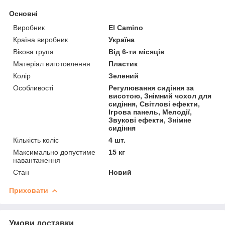
Основні
Виробник
El Camino
Країна виробник
Україна
Вікова група
Від 6-ти місяців
Матеріал виготовлення
Пластик
Колір
Зелений
Особливості
Регулювання сидіння за
висотою, Знімний чохол для
сидіння, Світлові ефекти,
Ігрова панель, Мелодії,
Звукові ефекти, Знімне
сидіння
Кількість коліс
4 шт.
Максимально допустиме
15 кг
навантаження
Стан
Новий
Приховати
Умови доставки