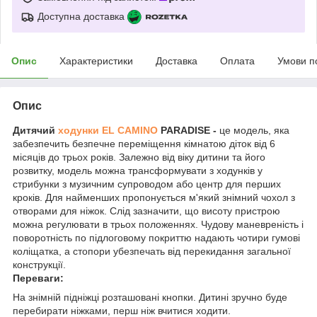
Доступна доставка
Опис
Характеристики
Доставка
Оплата
Умови п
Опис
Дитячий
ходунки EL CAMINO
PARADISE -
це модель, яка
забезпечить безпечне переміщення кімнатою діток від 6
місяців до трьох років. Залежно від віку дитини та його
розвитку, модель можна трансформувати з ходунків у
стрибунки з музичним супроводом або центр для перших
кроків. Для найменших пропонується м'який знімний чохол з
отворами для ніжок. Слід зазначити, що висоту пристрою
можна регулювати в трьох положеннях. Чудову маневреність і
поворотність по підлоговому покриттю надають чотири гумові
коліщатка, а стопори убезпечать від перекидання загальної
конструкції.
Переваги:
На знімній підніжці розташовані кнопки. Дитині зручно буде
перебирати ніжками, перш ніж вчитися ходити.