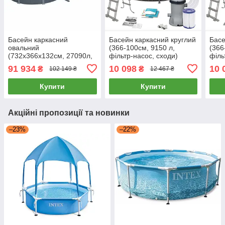
Басейн каркасний
Басейн каркасний круглий
Басе
овальний
(366-100см, 9150 л,
(366
(732х366х132см, 27090л,
фільтр-насос, сходи)
філь
фільтр-насос, сходи, тент)
Bestway 5614X Сірий
Best
91 934
10 098
10 
₴
₴
102 149 ₴
12 467 ₴
Bestway 561CW Сірий
Купити
Купити
Акційні пропозиції та новинки
–23%
–22%