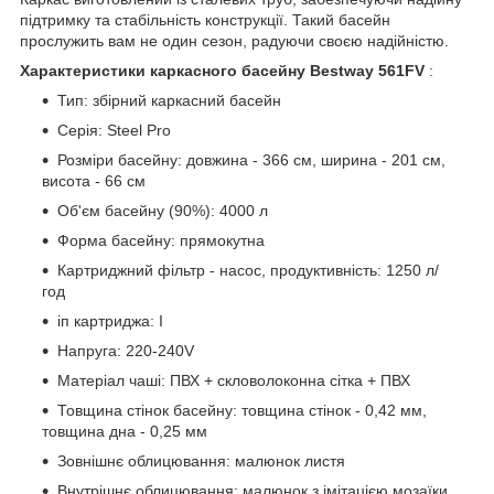
підтримку та стабільність конструкції. Такий басейн
прослужить вам не один сезон, радуючи своєю надійністю.
Характеристики каркасного басейну Bestway 561FV
:
Тип: збірний каркасний басейн
Серія: Steel Pro
Розміри басейну: довжина - 366 см, ширина - 201 см,
висота - 66 см
Об'єм басейну (90%): 4000 л
Форма басейну: прямокутна
Картриджний фільтр - насос, продуктивність: 1250 л/
год
іп картриджа: I
Напруга: 220-240V
Матеріал чаші: ПВХ + скловолоконна сітка + ПВХ
Товщина стінок басейну: товщина стінок - 0,42 мм,
товщина дна - 0,25 мм
Зовнішнє облицювання: малюнок листя
Внутрішнє облицювання: малюнок з імітацією мозаїки