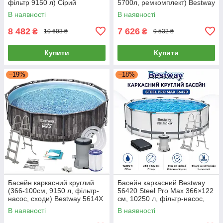
фільтр 9150 л) Сірий
5700л, ремкомплект) Bestway
56405 Синій
В наявності
В наявності
8 482
7 626
₴
₴
10 603 ₴
9 532 ₴
Купити
Купити
–19%
–18%
Басейн каркасний круглий
Басейн каркасний Bestway
(366-100см, 9150 л, фільтр-
56420 Steel Pro Max 366×122
насос, сходи) Bestway 5614X
см, 10250 л, фільтр-насос,
Сірий
сходи, тент
В наявності
В наявності