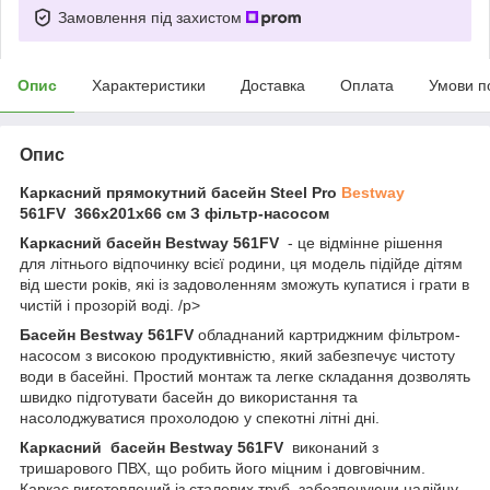
Замовлення під захистом
Опис
Характеристики
Доставка
Оплата
Умови п
Опис
Каркасний прямокутний басейн Steel Pro
Bestway
561FV
366x201x66 см З фільтр-насосом
Каркасний басейн Bestway 561FV
- це відмінне рішення
для літнього відпочинку всієї родини, ця модель підійде дітям
від шести років, які із задоволенням зможуть купатися і грати в
чистій і прозорій воді. /p>
Басейн Bestway 561FV
обладнаний картриджним фільтром-
насосом з високою продуктивністю, який забезпечує чистоту
води в басейні. Простий монтаж та легке складання дозволять
швидко підготувати басейн до використання та
насолоджуватися прохолодою у спекотні літні дні.
Каркасний
басейн Bestway 561FV
виконаний з
тришарового ПВХ, що робить його міцним і довговічним.
Каркас виготовлений із сталевих труб, забезпечуючи надійну