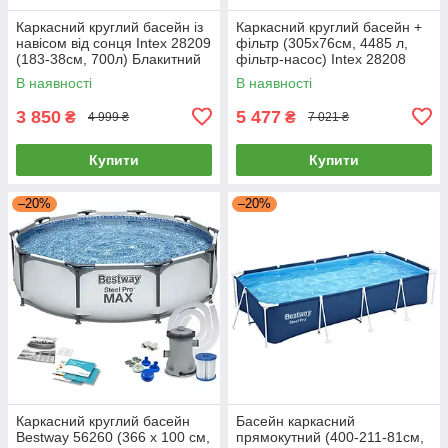
Каркасний круглий басейн із
Каркасний круглий басейн +
навісом від сонця Intex 28209
фільтр (305х76см, 4485 л,
(183-38см, 700л) Блакитний
фільтр-насос) Intex 28208
Синій
В наявності
В наявності
3 850
5 477
₴
₴
4 999 ₴
7 021 ₴
Купити
Купити
–20%
–20%
Каркасний круглий басейн
Басейн каркасний
Bestway 56260 (366 x 100 см,
прямокутний (400-211-81см,