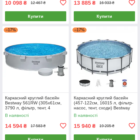
10 098
13 885
₴
₴
12 467 ₴
16 933 ₴
Купити
Купити
–17%
–17%
Каркасний круглий басейн
Каркасний круглий басейн
Bestway 561RW (305х61см,
(457-122см, 16015 л, фільтр-
3790 л, фільтр, тент, 4
насос, тент, сходи) Bestway
підсклянники) Сірий
56438 Сірий
В наявності
В наявності
14 594
15 940
₴
₴
17 583 ₴
19 205 ₴
Купити
Купити