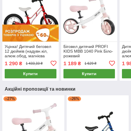
Уцінка! Дитячий беговел
Біговел дитячий PROFI
Дитя
12 дюймів (надувн.кіл,
KIDS MBB 1040 Pink Біло-
дюйм
алюм.обод, магнієва
рожевий
алюм
рама) PROFI KIDS
рама
1 290
1 189
1 9
₴
₴
1 433,33 ₴
1 629 ₴
HUMG1207A-2 Червоно-
HUM
білий
Купити
Купити
Акційні пропозиції та новинки
–27%
–26%