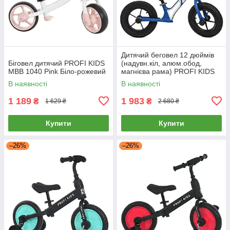
Дитячий беговел 12 дюймів
Біговел дитячий PROFI KIDS
(надувн.кіл, алюм.обод,
MBB 1040 Pink Біло-рожевий
магнієва рама) PROFI KIDS
HUMG1207A-3 Синій
В наявності
В наявності
1 189
1 983
₴
₴
1 629 ₴
2 680 ₴
Купити
Купити
–26%
–26%