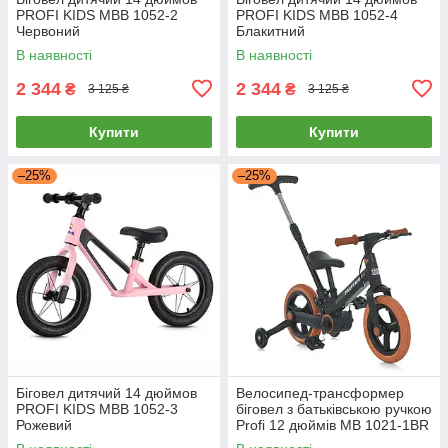
PROFI KIDS MBB 1052-2
PROFI KIDS MBB 1052-4
Червоний
Блакитний
В наявності
В наявності
2 344
2 344
₴
₴
3 125 ₴
3 125 ₴
Купити
Купити
–25%
–25%
Біговел дитячий 14 дюймов
Велосипед-трансформер
PROFI KIDS MBB 1052-3
біговел з батьківською ручкою
Рожевий
Profi 12 дюймів MB 1021-1BR
Коричневий