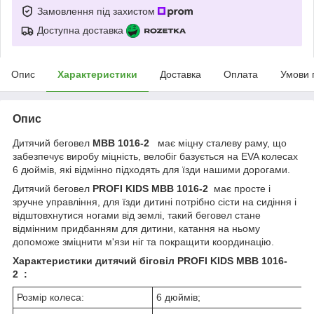
Замовлення під захистом
Доступна доставка
Опис
Характеристики
Доставка
Оплата
Умови 
Опис
Дитячий беговел
MBB 1016-2
має міцну сталеву раму, що
забезпечує виробу міцність, велобіг базується на EVA колесах
6 дюймів, які відмінно підходять для їзди нашими дорогами.
Дитячий беговел
PROFI KIDS MBB 1016-2
має просте і
зручне управління, для їзди дитині потрібно сісти на сидіння і
відштовхнутися ногами від землі, такий беговел стане
відмінним придбанням для дитини, катання на ньому
допоможе зміцнити м'язи ніг та покращити координацію.
Характеристики дитячий біговіл PROFI KIDS MBB 1016-
2
:
Розмір колеса:
6 дюймів;