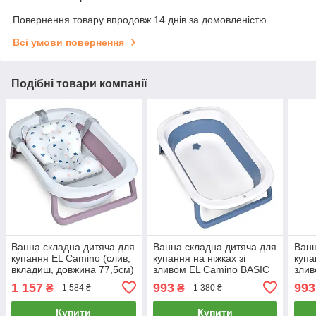
Повернення товару впродовж 14 днів за домовленістю
Всі умови повернення
Подібні товари компанії
Ванна складна дитяча для
Ванна складна дитяча для
Ванн
купання EL Camino (слив,
купання на ніжках зі
купа
вкладиш, довжина 77,5см)
зливом EL Camino BASIC
злив
PLUS ME 1151 Lilac
(довжина 78см) ME 1152
(дов
1 157
993
993
₴
₴
1 584 ₴
1 380 ₴
Рожевий
Blue Синя
Pink
Купити
Купити