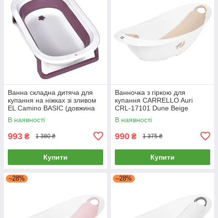
Ванна складна дитяча для
Ванночка з гіркою для
купання на ніжках зі зливом
купання CARRELLO Auri
EL Camino BASIC (довжина
CRL-17101 Dune Beige
78см) ME 1152 Pink Рожева
Бежева
В наявності
В наявності
993
990
₴
₴
1 380 ₴
1 375 ₴
Купити
Купити
–28%
–28%