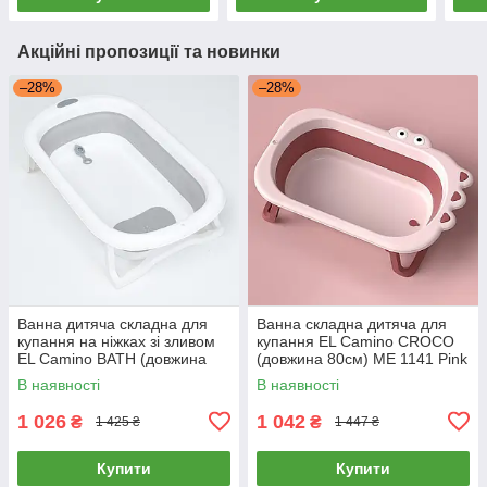
Акційні пропозиції та новинки
–28%
–28%
Ванна дитяча складна для
Ванна складна дитяча для
купання на ніжках зі зливом
купання EL Camino CROCO
EL Camino BATH (довжина
(довжина 80см) ME 1141 Pink
78см) ME 1108 Gray Сіра
Рожева
В наявності
В наявності
1 026
1 042
₴
₴
1 425 ₴
1 447 ₴
Купити
Купити