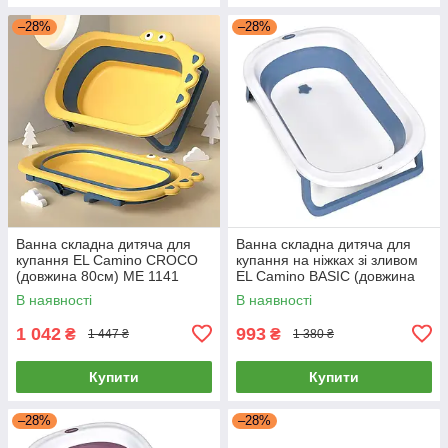
–28%
–28%
Ванна складна дитяча для
Ванна складна дитяча для
купання EL Camino CROCO
купання на ніжках зі зливом
(довжина 80см) ME 1141
EL Camino BASIC (довжина
Yellow Жовта
78см) ME 1152 Blue Синя
В наявності
В наявності
1 042
993
₴
₴
1 447 ₴
1 380 ₴
Купити
Купити
–28%
–28%