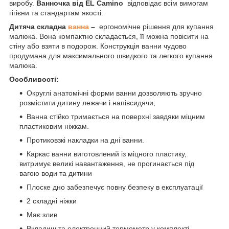
виробу.
Ванночка від EL Camino
відповідає всім вимогам
гігієни та стандартам якості.
Дитяча складна
ванна
–
ергономічне рішення для купання
малюка. Вона компактно складається, її можна повісити на
стіну або взяти в подорож. Конструкція ванни чудово
продумана для максимального швидкого та легкого купання
малюка.
Особливості:
Округлі анатомічні форми ванни дозволяють зручно
розмістити дитину лежачи і напівсидячи;
Ванна стійко тримається на поверхні завдяки міцним
пластиковим ніжкам.
Протиковзкі накладки на дні ванни.
Каркас ванни виготовлений із міцного пластику,
витримує великі навантаження, не прогинається під
вагою води та дитини
Плоске дно забезпечує повну безпеку в експлуатації
2 складні ніжки
Має злив
Вкладиш та електронний термометр у комплекті