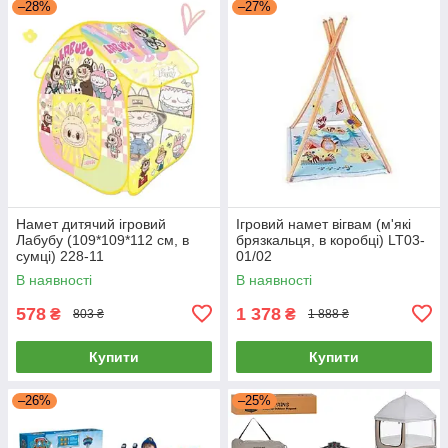
–28%
–27%
Намет дитячий ігровий
Ігровий намет вігвам (м'які
Лабубу (109*109*112 см, в
брязкальця, в коробці) LT03-
сумці) 228-11
01/02
В наявності
В наявності
578
1 378
₴
₴
803 ₴
1 888 ₴
Купити
Купити
–26%
–25%