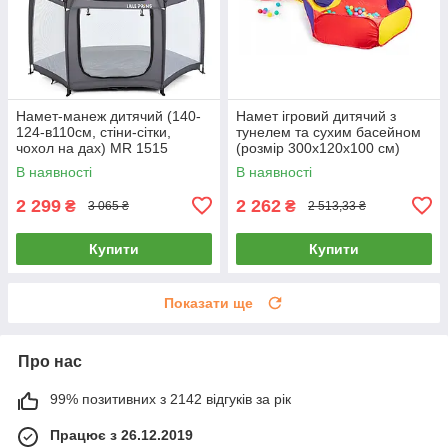
Намет-манеж дитячий (140-
Намет ігровий дитячий з
124-в110см, стіни-сітки,
тунелем та сухим басейном
чохол на дах) MR 1515
(розмір 300х120х100 см)
Platinum Grey Сірий
8188
В наявності
В наявності
2 299
2 262
₴
₴
3 065 ₴
2 513,33 ₴
Купити
Купити
Показати ще
Про нас
99% позитивних з 2142 відгуків за рік
Працює з 26.12.2019