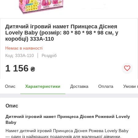
Дитячий ігровий намет Принцеса Діснея
Lovely Baby (розмір: 80 * 80 * 98 * 98 см, у
коробці) 333A-110
Немає в наявності
Код: 333A-110
Роздріб
1 156
₴
Опис
Характеристики
Доставка
Оплата
Умови 
Опис
Дитячий ігровий намет Принцеса Діснея Рожевий Lovely
Baby
Намет дитячий ігровий Принцеса Діснея Рожева Lovely Baby
— один із найкращих подарунків для маленької дівчинки.