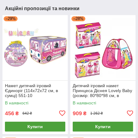
Акційні пропозиції та новинки
–29%
–28%
Намет дитячий ігровий
Дитячий ігровий намет
Єдиноріг (114х72х72 см, в
Принцеса Діснея Lovely Baby
сумці) 551-10
(розмір: 80*80*98 см, в
коробці) 333A-111
В наявності
В наявності
456
909
₴
₴
642 ₴
1 262 ₴
Купити
Купити