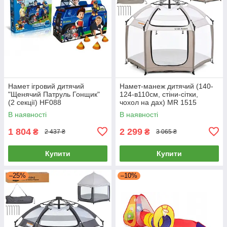
Намет ігровий дитячий
Намет-манеж дитячий (140-
"Щенячий Патруль Гонщик"
124-в110см, стіни-сітки,
(2 секції) HF088
чохол на дах) MR 1515
Cashmere Beige Бежевий
В наявності
В наявності
1 804
2 299
₴
₴
2 437 ₴
3 065 ₴
Купити
Купити
–25%
–10%