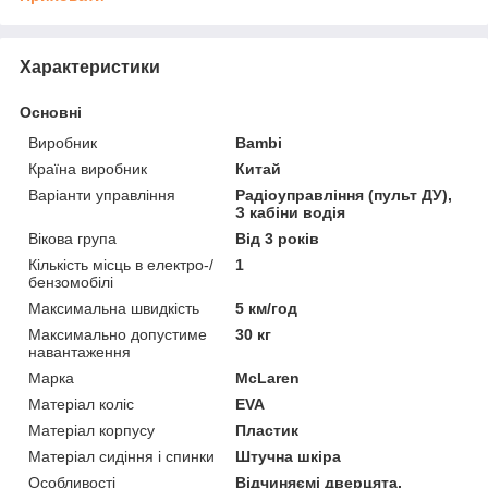
Характеристики
Основні
Виробник
Bambi
Країна виробник
Китай
Варіанти управління
Радіоуправління (пульт ДУ),
З кабіни водія
Вікова група
Від 3 років
Кількість місць в електро-/
1
бензомобілі
Максимальна швидкість
5 км/год
Максимально допустиме
30 кг
навантаження
Марка
McLaren
Матеріал коліс
EVA
Матеріал корпусу
Пластик
Матеріал сидіння і спинки
Штучна шкіра
Особливості
Відчиняємі дверцята,