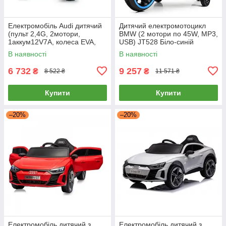
Електромобіль Audi дитячий
Дитячий електромотоцикл
(пульт 2,4G, 2мотори,
BMW (2 мотори по 45W, MP3,
1аккум12V7A, колеса EVA,
USB) JT528 Біло-синій
MP3, USB) RS Roadster BL
В наявності
В наявності
Білий
6 732
9 257
₴
₴
8 522 ₴
11 571 ₴
Купити
Купити
–20%
–20%
Електромобіль дитячий з
Електромобіль дитячий з