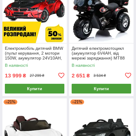
Електромобіль дитячий BMW
Дитячий електромотоцикл
(пульт керування, 2 мотори
(акумулятор 6V4AH, від
150W, акумулятор 24V10AH,
мережі заряджання) MT88
МР3, USB) M 5820EBLR-
Чорний
В наявності
В наявності
3(24V)
13 999
2 651
₴
₴
27 299 ₴
3 534 ₴
Купити
Купити
–21%
–21%