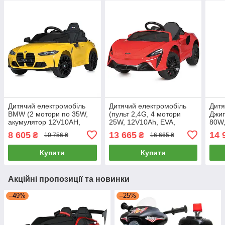
Дитячий електромобіль
Дитячий електромобіль
Дитя
BMW (2 мотори по 35W,
(пульт 2,4G, 4 мотори
Джип
акумулятор 12V10AH,
25W, 12V10Ah, EVA,
80W,
EVA, пульт 2,4G) Bambi M
світло) Bambi M
музи
8 605
13 665
14 
₴
₴
10 756 ₴
16 665 ₴
5096EBLR-6 Жовтий
5030EBLR-3 Червоний
4968
Купити
Купити
Акційні пропозиції та новинки
–49%
–25%