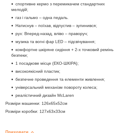
спортивне кермо з перемикачем стандартних
мелодій;
газ і гальмо – одна педаль.
Натиснув – поїхав, відпустив – зупинився;
рух: Вперед-назад, вліво – праворуч;
музика та вогні фар LED – підсвічування;
комфортне шкіряне сидіння + 2-х точковий ремінь
безпеки;
1 посадкове місце (ЕКО-ШКІРА);
високоякісний пластик;
безпечне проведення та елементи живлення;
універсальний механізм повороту колеса;
реалістичний дизайн McLaren
Розміри машинки: 126х65х52см
Розміри коробки: 127х63х33см
Приховати