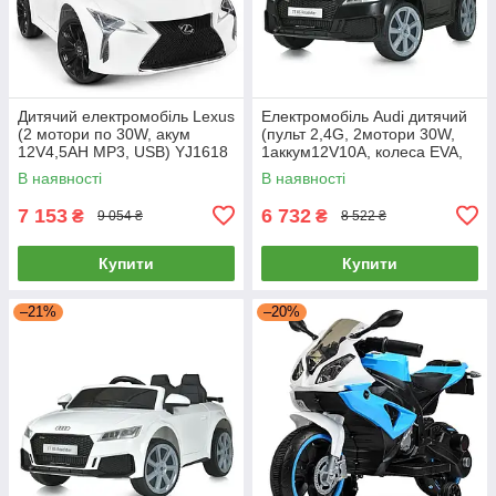
Дитячий електромобіль Lеxus
Електромобіль Audi дитячий
(2 мотори по 30W, акум
(пульт 2,4G, 2мотори 30W,
12V4,5AH MP3, USB) YJ1618
1аккум12V10A, колеса EVA,
Білий
MP3, USB) RS Roadster
В наявності
В наявності
Чорний
7 153
6 732
₴
₴
9 054 ₴
8 522 ₴
Купити
Купити
–21%
–20%