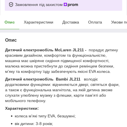
Замовлення під захистом
Опис
Характеристики
Доставка
Оплата
Умови п
Опис
Дитячий електромобіль McLaren JL211 -
порадує дитину
красивим дизайном, комфортом та функціональністю,
машина має шкіряне сидіння підвищеної комфортності,
малюка можна пристебнути до сидіння ремінцем безпеки,
м'яку та комфортну їзду забезпечують якісні EVA колеса.
Дитячий електромобіль
Bambi JL211
володіє
додатковими функціями: відчиняються двері, світяться фари,
а також є функціональна магнітола, на якій дитина зможе
слухати улюблену музику з флешки, карти пам'яті або
мобільного телефону.
Характеристики:
колеса м'які типу EVA, безшумні;
вік дитини: 3-8 років;