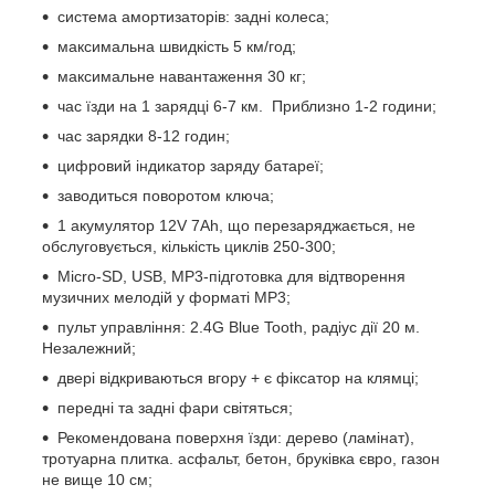
система амортизаторів: задні колеса;
максимальна швидкість 5 км/год;
максимальне навантаження 30 кг;
час їзди на 1 зарядці 6-7 км. Приблизно 1-2 години;
час зарядки 8-12 годин;
цифровий індикатор заряду батареї;
заводиться поворотом ключа;
1 акумулятор 12V 7Ah, що перезаряджається, не
обслуговується, кількість циклів 250-300;
Micro-SD, USB, MP3-підготовка для відтворення
музичних мелодій у форматі MP3;
пульт управління: 2.4G Blue Tooth, радіус дії 20 м.
Незалежний;
двері відкриваються вгору + є фіксатор на клямці;
передні та задні фари світяться;
Рекомендована поверхня їзди: дерево (ламінат),
тротуарна плитка. асфальт, бетон, бруківка євро, газон
не вище 10 см;