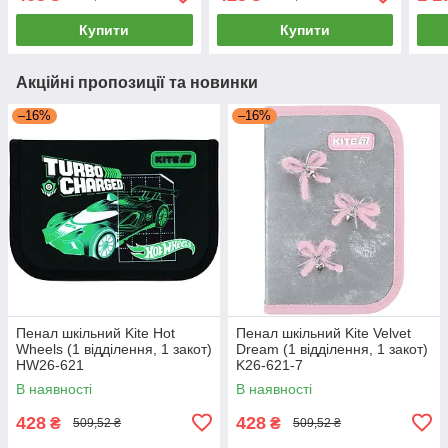
Купити
Купити
Акційні пропозиції та новинки
–16%
–16%
Пенал шкільний Kite Hot
Пенал шкільний Kite Velvet
Wheels (1 відділення, 1 закот)
Dream (1 відділення, 1 закот)
HW26-621
K26-621-7
В наявності
В наявності
428
428
₴
₴
509,52 ₴
509,52 ₴