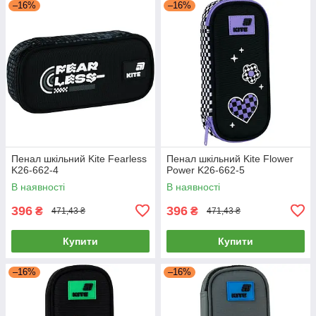
–16%
–16%
Пенал шкільний Kite Fearless
Пенал шкільний Kite Flower
K26-662-4
Power K26-662-5
В наявності
В наявності
396
396
₴
₴
471,43 ₴
471,43 ₴
Купити
Купити
–16%
–16%