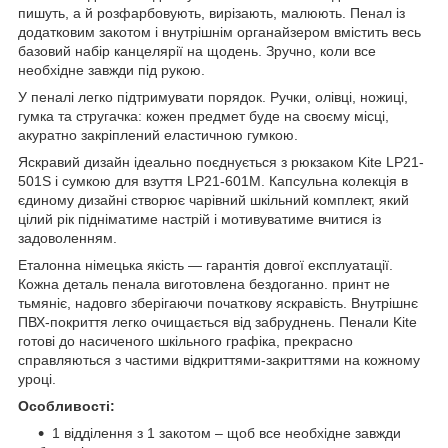
пишуть, а й розфарбовують, вирізають, малюють. Пенал із
додатковим закотом і внутрішнім органайзером вмістить весь
базовий набір канцелярії на щодень. Зручно, коли все
необхідне завжди під рукою.
У пеналі легко підтримувати порядок. Ручки, олівці, ножиці,
гумка та стругачка: кожен предмет буде на своєму місці,
акуратно закріплений еластичною гумкою.
Яскравий дизайн ідеально поєднується з рюкзаком Kite LP21-
501S і сумкою для взуття LP21-601M. Капсульна колекція в
єдиному дизайні створює чарівний шкільний комплект, який
цілий рік підніматиме настрій і мотивуватиме вчитися із
задоволенням.
Еталонна німецька якість — гарантія довгої експлуатації.
Кожна деталь пенала виготовлена бездоганно. принт не
тьмяніє, надовго зберігаючи початкову яскравість. Внутрішнє
ПВХ-покриття легко очищається від забруднень. Пенали Kite
готові до насиченого шкільного графіка, прекрасно
справляються з частими відкриттями-закриттями на кожному
уроці.
Особливості:
1 відділення з 1 закотом – щоб все необхідне завжди