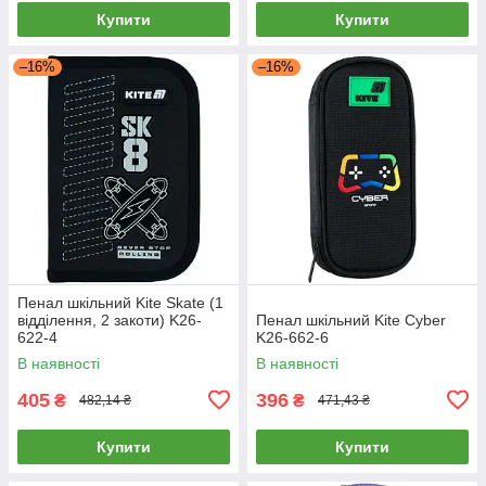
Купити
Купити
–16%
–16%
Пенал шкільний Kite Skate (1
відділення, 2 закоти) K26-
Пенал шкільний Kite Cyber
622-4
K26-662-6
В наявності
В наявності
405
396
₴
₴
482,14 ₴
471,43 ₴
Купити
Купити