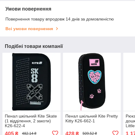
Умови повернення
Повернення товару впродовж 14 днів за домовленістю
Всі умови повернення
Подібні товари компанії
Пенал шкільний Kite Skate
Пенал шкільний Kite Pretty
Рюкз
(1 відділення, 2 закоти)
Kitty K26-662-1
дошк
K26-622-4
Littl
рокі
405
428
1 1
₴
₴
482,14 ₴
509,52 ₴