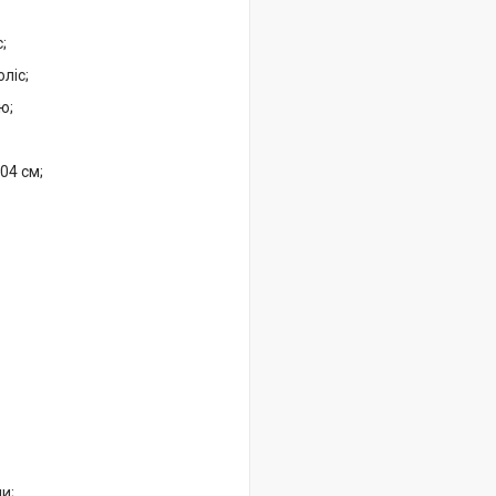
;
ліс;
ю;
04 см;
и;