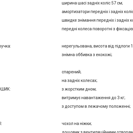
ширина шасі задніх коліс 57 см;
амортизатори передніх і задніх коліс
швидке знімання передніх і задніх ко
передні колеса поворотні з фіксаціє
ручка:
нерегульована, висота від підлоги 1
знімна оббивка з екокожі;
спарений;
на задніх колесах;
ОШИК:
з жорстким дном;
витримує навантаження до 3 кг;
з доступом в лежачому положенні;
:
чохол на ніжки;
дощовик з вентиляційними отворам