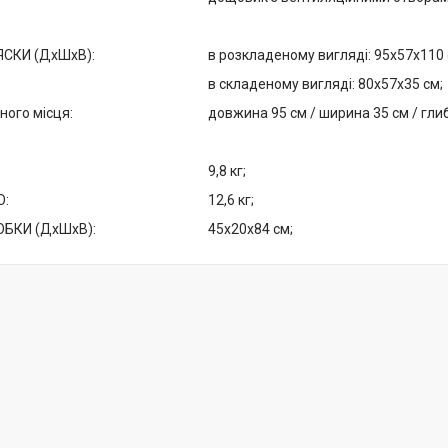
ЯСКИ (ДхШхВ):
в розкладеному вигляді: 95х57х110 
в складеному вигляді: 80х57х35 см;
ного місця:
довжина 95 см / ширина 35 см / глиб
9,8 кг;
О:
12,6 кг;
ОБКИ (ДхШхВ):
45х20х84 см;