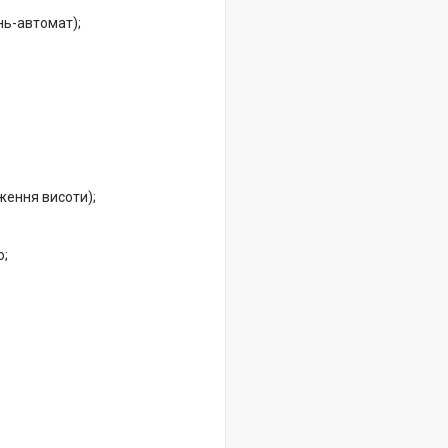
нь-автомат);
оження висоти);
ю;