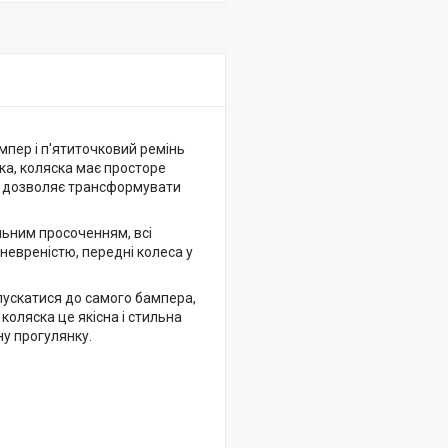
мпер і п'ятиточковий ремінь
ка, коляска має просторе
о дозволяє трансформувати
ьним просоченням, всі
аневреністю, передні колеса у
ускатися до самого бампера,
коляска це якісна і стильна
у прогулянку.