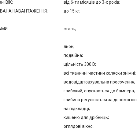
і ВІК:
від 6-ти місяців до 3-х років;
ВАНА НАВАНТАЖЕННЯ:
до 15 кг;
АМИ:
сталь;
льон;
подвійна;
щільність 300 D;
всі тканинні частини коляски знімні;
водовідштовхувальна просочення;
глибокий, опускається до бампера;
глибина регулюється за допомогою 
на підкладці;
кишеню для дрібниць;
оглядові вікно;