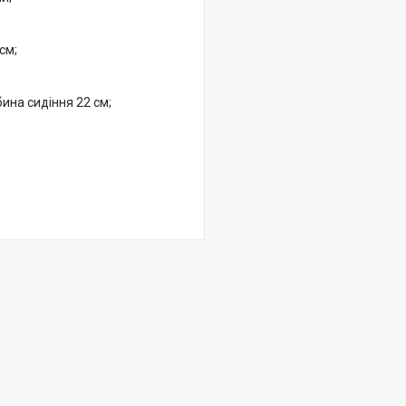
см;
ина сидіння 22 см;