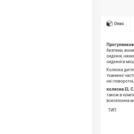
Опис
Прогулянков
безпеки, вон
сидіння, нах
сидіння в місц
Коляска дит
тканинні част
неї поворотні
коляска EL 
також в компл
всесезонна м
ТИП: