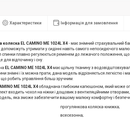
Характеристики
Інформація для замовлення
а коляска EL CAMINO ME 1024L X4
- має знімний страхувальний ба
и допоможуть утримати у сидінні навіть самого непосидючого малю
ил спинки плавно регулюється ременем до лежачого положення, щ
е для відпочинку і сну.
яча
EL CAMINO ME 1024L X4
має щільну тканину з водовідштовхувал
ини знімні і їх можна прати, дана модель відрізняється легкістю і м
, що робить управління більш зручним.
CAMINO ME 1024L X4
обладнана глибоким капюшоном, який може оп
ект входить чохол на ніжки і дощовик з вентиляційними отворами, 
одель, яка зможе забезпечити вашому малюку комфортну і безпечн
прогулянкова коляска-книжка;
всесезонна;