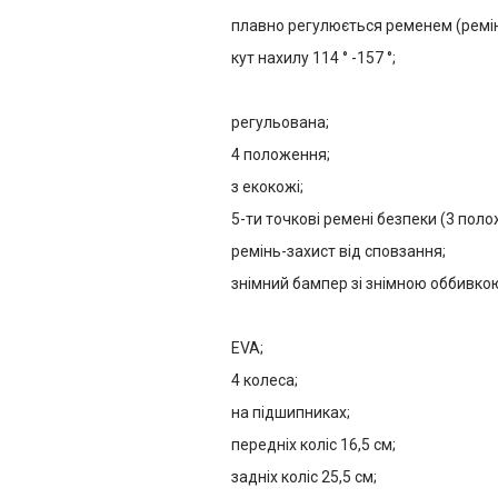
плавно регулюється ременем (ремі
кут нахилу 114 ° -157 °;
регульована;
4 положення;
з екокожі;
5-ти точкові ремені безпеки (3 пол
ремінь-захист від сповзання;
знімний бампер зі знімною оббивко
EVA;
4 колеса;
на підшипниках;
передніх коліс 16,5 см;
задніх коліс 25,5 см;