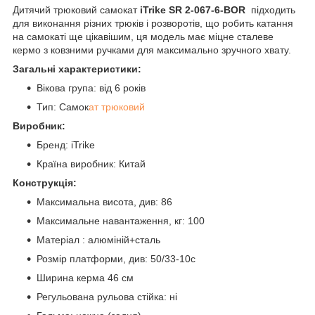
Дитячий трюковий самокат
iTrike SR 2-067-6-BOR
підходить
для виконання різних трюків і розворотів, що робить катання
на самокаті ще цікавішим, ця модель має міцне сталеве
кермо з ковзними ручками для максимально зручного хвату.
Загальні характеристики:
Вікова група: від 6 років
Тип: Самок
ат трюковий
Виробник:
Бренд: iTrike
Країна виробник: Китай
Конструкція:
Максимальна висота, див: 86
Максимальне навантаження, кг: 100
Матеріал : алюміній+сталь
Розмір платформи, див: 50/33-10с
Ширина керма 46 см
Регульована рульова стійка: ні