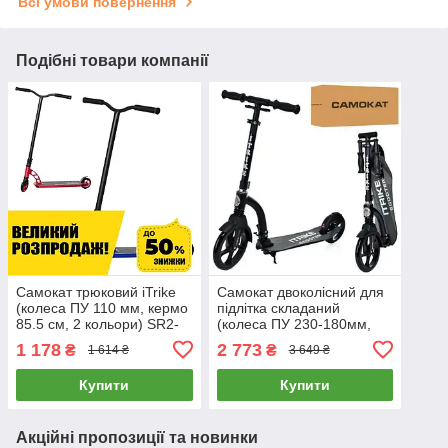
Всі умови повернення
Подібні товари компанії
Самокат трюковий iTrike
Самокат двоколісний для
(колеса ПУ 110 мм, кермо
підлітка складаний
85.5 см, 2 кольори) SR2-
(колеса ПУ 230-180мм,
078
кермо 81/95см) iTrike SR
1 178
2 773
₴
₴
1 614 ₴
3 649 ₴
2-035-2 Чорний
Купити
Купити
Акційні пропозиції та новинки