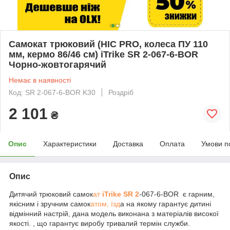
Самокат трюковий (HIC PRO, колеса ПУ 110
мм, кермо 86/46 см) iTrike SR 2-067-6-BOR
Чорно-жовтогарячий
Немає в наявності
Код: SR 2-067-6-BOR K30
Роздріб
2 101
₴
Опис
Характеристики
Доставка
Оплата
Умови п
Опис
Дитячий трюковий самок
ат
iTrike SR 2
-067-6-BOR є гарним,
якісним і зручним самок
атом, їзд
а на якому гарантує дитині
відмінний настрій, дана модель виконана з матеріалів високої
якості. , що гарантує виробу тривалий термін служби.