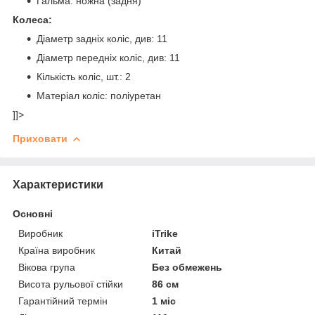
Гальма: ножна (задня)
Колеса:
Діаметр задніх коліс, див: 11
Діаметр передніх коліс, див: 11
Кількість коліс, шт.: 2
Матеріал коліс: поліуретан
]]>
Приховати
Характеристики
Основні
Виробник
iTrike
Країна виробник
Китай
Вікова група
Без обмежень
Висота рульової стійки
86 см
Гарантійний термін
1 міс