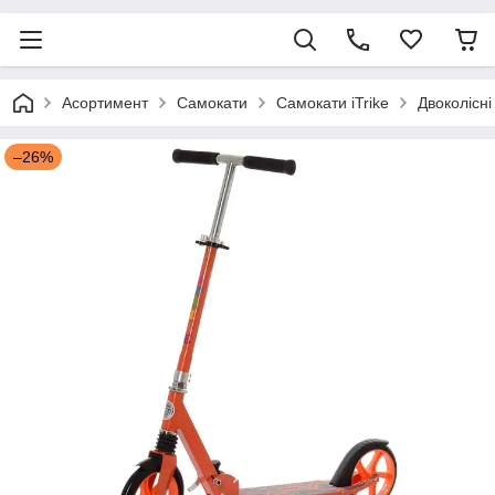
Асортимент
Самокати
Самокати iTrike
Двоколісні
–26%