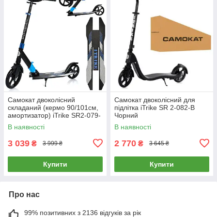
Самокат двоколісний
Самокат двоколісний для
складаний (кермо 90/101см,
підлітка iTrike SR 2-082-B
амортизатор) iTrike SR2-079-
Чорний
BL Синій
В наявності
В наявності
3 039
2 770
₴
₴
3 999 ₴
3 645 ₴
Купити
Купити
Про нас
99% позитивних з 2136 відгуків за рік