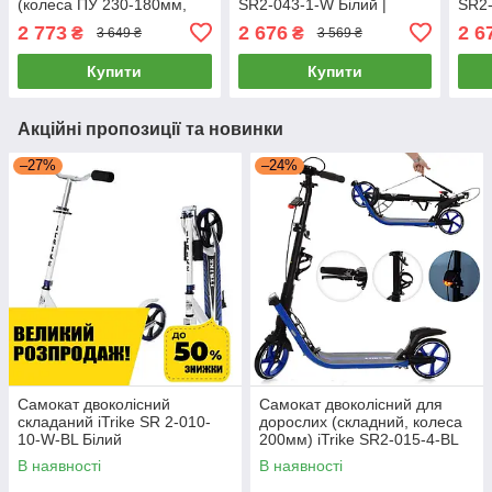
(колеса ПУ 230-180мм,
SR2-043-1-W Білий |
SR2-
кермо 81/95см) iTrike SR
Самокат для підлітка
Само
2 773
2 676
2 6
₴
₴
3 649 ₴
3 569 ₴
2-035-2 Чорний
Купити
Купити
Акційні пропозиції та новинки
–27%
–24%
Самокат двоколісний
Самокат двоколісний для
складаний iTrike SR 2-010-
дорослих (складний, колеса
10-W-BL Білий
200мм) iTrike SR2-015-4-BL
Синій
В наявності
В наявності