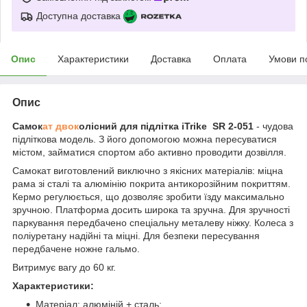
Доступна доставка
Опис
Характеристики
Доставка
Оплата
Умови п
Опис
Самок
ат двок
олісний для підлітка iTrike
SR 2-051
- чудова
підліткова модель. З його допомогою можна пересуватися
містом, займатися спортом або активно проводити дозвілля.
Самокат виготовлений виключно з якісних матеріалів: міцна
рама зі сталі та алюмінію покрита антикорозійним покриттям.
Кермо регулюється, що дозволяє зробити їзду максимально
зручною. Платформа досить широка та зручна. Для зручності
паркування передбачено спеціальну металеву ніжку. Колеса з
поліуретану надійні та міцні. Для безпеки пересування
передбачене ножне гальмо.
Витримує вагу до 60 кг.
Характеристики:
Матеріал: алюміній + сталь;