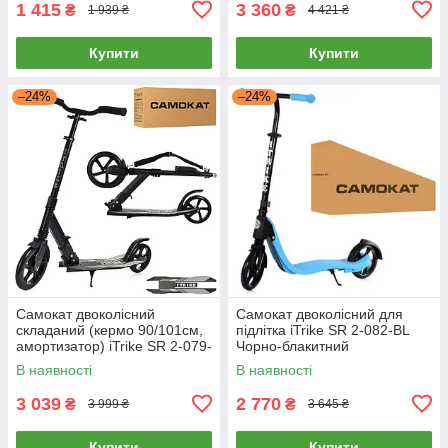
1 415
3 360
₴
₴
1 939 ₴
4 421 ₴
Купити
Купити
–24%
–24%
Самокат двоколісний
Самокат двоколісний для
складаний (кермо 90/101см,
підлітка iTrike SR 2-082-BL
амортизатор) iTrike SR 2-079-
Чорно-блакитний
B Чорний
В наявності
В наявності
3 039
2 770
₴
₴
3 999 ₴
3 645 ₴
Купити
Купити