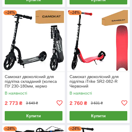
–24%
–24%
Самокат двоколісний для
Самокат двоколісний для
підлітка складаний (колеса
підлітка iTrike SR2-082-R
ПУ 230-180мм, кермо
Червоний
81/95см) iTrike SR 2-035-2
В наявності
В наявності
Чорний
2 773
2 760
₴
₴
3 649 ₴
3 631 ₴
Купити
Купити
–24%
–24%