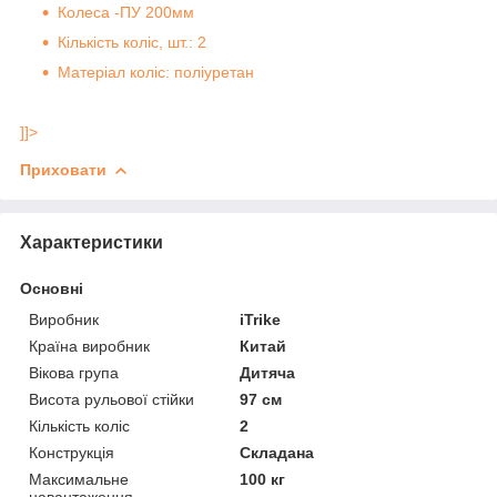
Колеса -ПУ 200мм
Кількість коліс, шт.: 2
Матеріал коліс: поліуретан
]]>
Приховати
Характеристики
Основні
Виробник
iTrike
Країна виробник
Китай
Вікова група
Дитяча
Висота рульової стійки
97 см
Кількість коліс
2
Конструкція
Складана
Максимальне
100 кг
навантаження