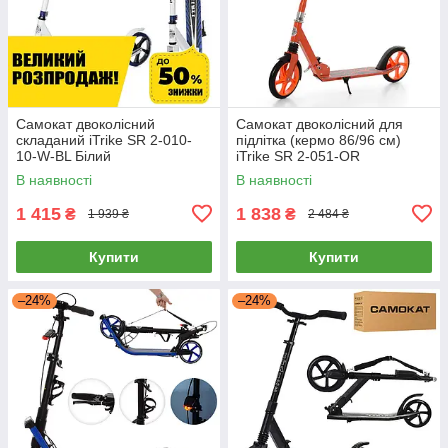
Самокат двоколісний
Самокат двоколісний для
складаний iTrike SR 2-010-
підлітка (кермо 86/96 см)
10-W-BL Білий
iTrike SR 2-051-OR
Помаранчевий
В наявності
В наявності
1 415
1 838
₴
₴
1 939 ₴
2 484 ₴
Купити
Купити
–24%
–24%