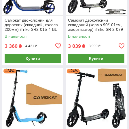
Самокат двоколісний для
Самокат двоколісний
дорослих (складний, колеса
складаний (кермо 90/101см,
200мм) iTrike SR2-015-4-BL
амортизатор) iTrike SR 2-079-
Синій
B Чорний
В наявності
В наявності
3 360
3 039
₴
₴
4 421 ₴
3 999 ₴
Купити
Купити
–24%
–24%