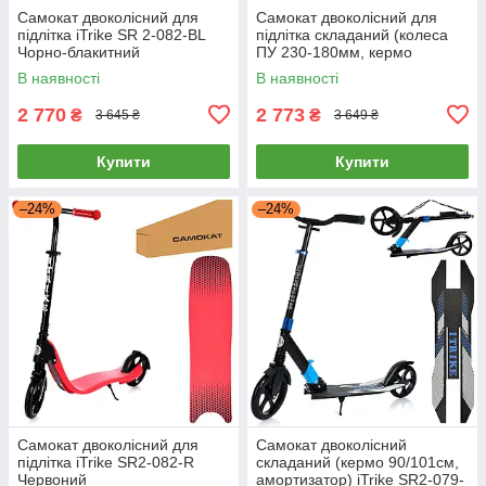
Самокат двоколісний для
Самокат двоколісний для
підлітка iTrike SR 2-082-BL
підлітка складаний (колеса
Чорно-блакитний
ПУ 230-180мм, кермо
81/95см) iTrike SR 2-035-2
В наявності
В наявності
Чорний
2 770
2 773
₴
₴
3 645 ₴
3 649 ₴
Купити
Купити
–24%
–24%
Самокат двоколісний для
Самокат двоколісний
підлітка iTrike SR2-082-R
складаний (кермо 90/101см,
Червоний
амортизатор) iTrike SR2-079-