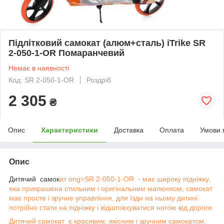
Підлітковий самокат (алюм+сталь) iTrike SR
2-050-1-OR Помаранчевий
Немає в наявності
Код: SR 2-050-1-OR
Роздріб
2 305
₴
Опис
Характеристики
Доставка
Оплата
Умови 
Опис
Дитячий самок
ат ong>SR 2-050-1-OR - має широку підніжку,
яка прикрашена стильним і оригінальним малюнком, самокат
має просте і зручне управління, для їзди на ньому дитині
потрібно стати на підніжку і відштовхуватися ногою від дороги.
Дитячий самокат є красивим, якісним і зручним самокатом,