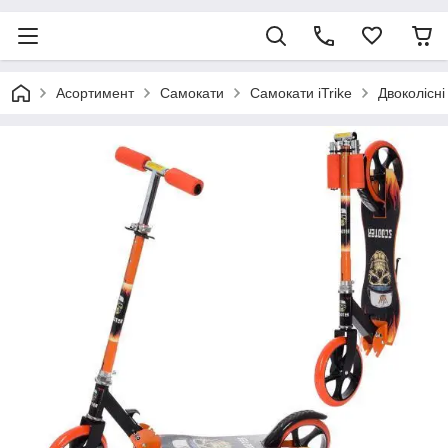
Асортимент
Самокати
Самокати iTrike
Двоколісні