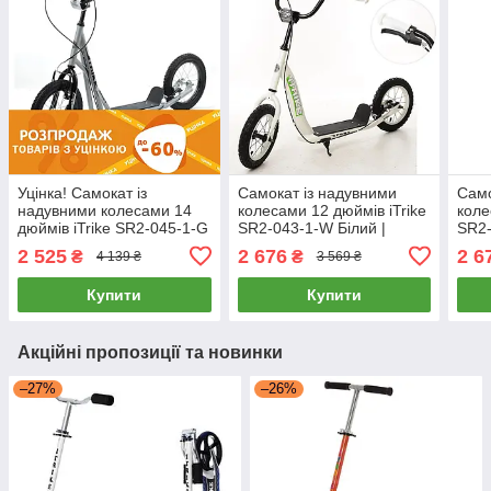
Уцінка! Самокат із
Самокат із надувними
Само
надувними колесами 14
колесами 12 дюймів iTrike
коле
дюймів iTrike SR2-045-1-G
SR2-043-1-W Білий |
SR2-
Сірий
Самокат для підлітка
Само
2 525
2 676
2 6
₴
₴
4 139 ₴
3 569 ₴
Купити
Купити
Акційні пропозиції та новинки
–27%
–26%