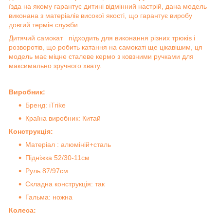
їзда на якому гарантує дитині відмінний настрій, дана модель
виконана з матеріалів високої якості, що гарантує виробу
довгий термін служби.
Дитячий самокат
підходить для виконання різних трюків і
розворотів, що робить катання на самокаті ще цікавішим, ця
модель має міцне сталеве кермо з ковзними ручками для
максимально зручного хвату.
Виробник:
Бренд: iTrike
Країна виробник: Китай
Конструкція:
Матеріал : алюміній+сталь
Підніжка 52/30-11см
Руль 87/97см
Складна конструкція: так
Гальма: ножна
Колеса: