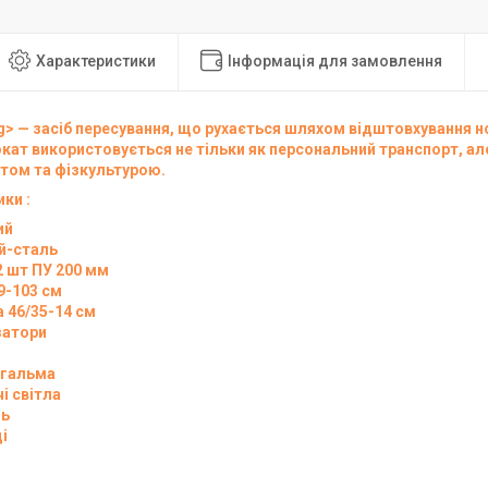
Характеристики
Інформація для замовлення
g> — засіб пересування, що рухається шляхом відштовхування н
кат використовується не тільки як персональний транспорт, ал
том та фізкультурою.
ики
:
ий
й-сталь
2 шт ПУ 200 мм
9-103 см
а 46/35-14 см
затори
 гальма
і світла
нь
і