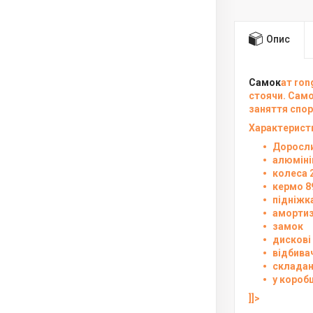
Опис
Самок
ат ron
стоячи. Само
заняття спор
Характерист
Доросл
алюміні
колеса 
кермо 8
підніжк
аморти
замок
дискові
відбивач
склада
у коробц
]]>