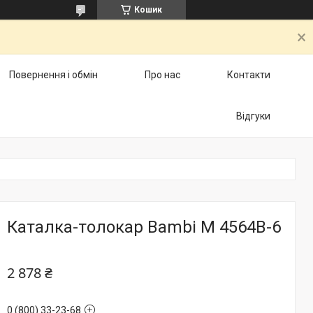
Кошик
Повернення і обмін
Про нас
Контакти
Відгуки
Каталка-толокар Bambi M 4564B-6
2 878 ₴
0 (800) 33-23-68