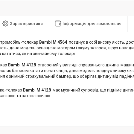
Характеристики
Інформація для замовлення
ктромобіль-толокар
Bambi M 4564
поєднує в собі високу якість, дос
ість, дана модель оснащена мотором і акумулятором, в рух наводи
кататися, як на звичайному толокарі.
окар
Bambi M 4128
створений у вигляді справжнього джипа, машина
воляє батькам катати початківців, дана модель поєднує високу якіст
ня є знімний страхувальний бампер, що оберігає дитину від падіння
лка-толокар
Bambi M 4128
має музичний супровід, що підніме дитин
ікавішою та захоплюючою.