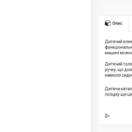
Опис
Дитячий еле
функціональн
машині можна 
Дитячий тол
ручку, що доз
навколо сидін
Дитяча ката
поїздку ще ц
]]>