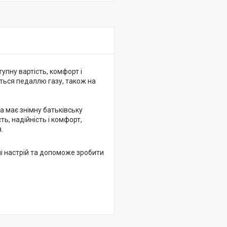
тупну вартість, комфорт і
ться педаллю газу, також на
 має знімну батьківську
ь, надійність і комфорт,
.
і настрій та допоможе зробити