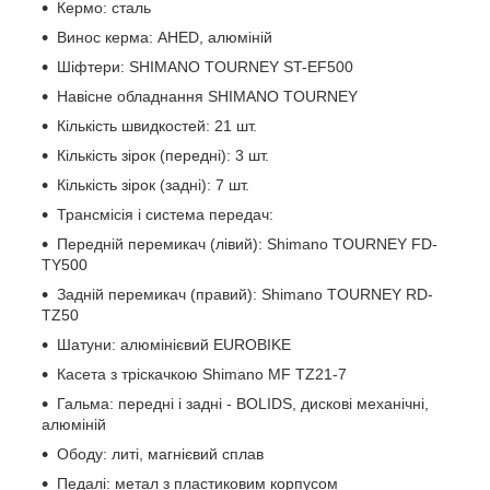
Кермо: сталь
Винос керма: AHED, алюміній
Шіфтери: SHIMANO TOURNEY ST-EF500
Навісне обладнання SHIMANO TOURNEY
Кількість швидкостей: 21 шт.
Кількість зірок (передні): 3 шт.
Кількість зірок (задні): 7 шт.
Трансмісія і система передач:
Передній перемикач (лівий): Shimano TOURNEY FD-
TY500
Задній перемикач (правий): Shimano TOURNEY RD-
TZ50
Шатуни: алюмінієвий EUROBIKE
Касета з тріскачкою Shimano MF TZ21-7
Гальма: передні і задні - BOLIDS, дискові механічні,
алюміній
Ободу: литі, магнієвий сплав
Педалі: метал з пластиковим корпусом