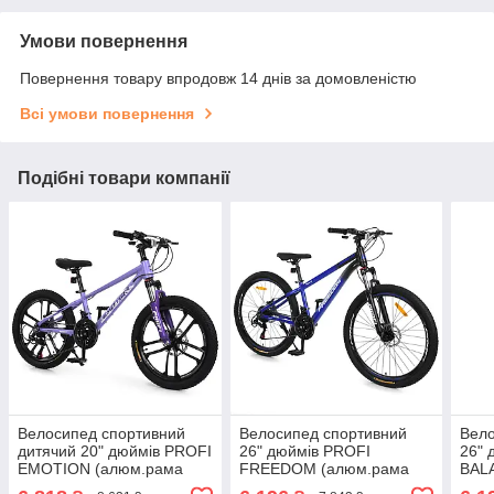
Умови повернення
Повернення товару впродовж 14 днів за домовленістю
Всі умови повернення
Подібні товари компанії
Велосипед спортивний
Велосипед спортивний
Вело
дитячий 20" дюймів PROFI
26" дюймів PROFI
26" 
EMOTION (алюм.рама
FREEDOM (алюм.рама
BAL
11", SHIMANO 21SP, збірка
13", SHIMANO 21SP,
13",