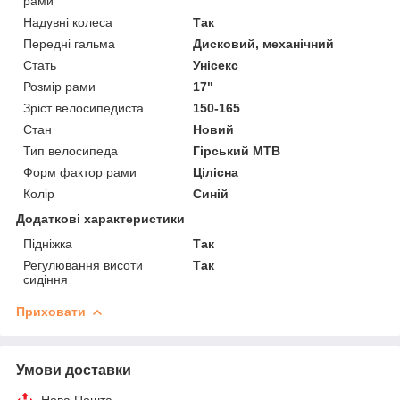
рами
Надувні колеса
Так
Передні гальма
Дисковий, механічний
Стать
Унісекс
Розмір рами
17"
Зріст велосипедиста
150-165
Стан
Новий
Тип велосипеда
Гірський MTB
Форм фактор рами
Цілісна
Колір
Синій
Додаткові характеристики
Підніжка
Так
Регулювання висоти
Так
сидіння
Приховати
Умови доставки
Нова Пошта