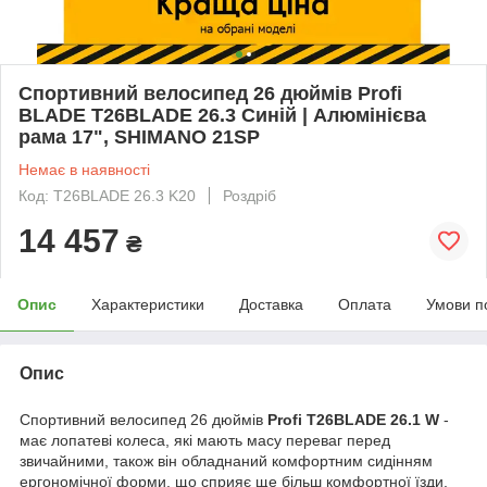
Спортивний велосипед 26 дюймів Profi
BLADE T26BLADE 26.3 Синій | Алюмінієва
рама 17", SHIMANO 21SP
Немає в наявності
Код: T26BLADE 26.3 K20
Роздріб
14 457
₴
Опис
Характеристики
Доставка
Оплата
Умови п
Опис
Спортивний велосипед 26 дюймів
Profi T26BLADE 26.1 W
-
має лопатеві колеса, які мають масу переваг перед
звичайними, також він обладнаний комфортним сидінням
ергономічної форми, що сприяє ще більш комфортної їзди.