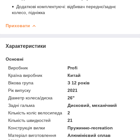
Додаткові комплектуючі: відбивач переднє/заднє
колесо, підніжка
Приховати
Характеристики
Основні
Виробник
Profi
Країна виробник
Китай
Вікова група
З 12 років
Рік випуску
2021
Діаметр колеса/диска
26"
Задні гальма
Дисковий, механічний
Кількість коліс велосипеда
2
Кількість швидкостей
21
Конструкція вилки
Пружинно-recreation
Матеріал виготовлення
Алюмінієвий сплав