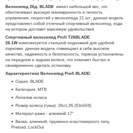
Велосипед 26д. BLADE
имеет небольшой вес, что
обеспечивает высокую маневренность и легкость
управления, скоростей у велосипеда 21 шт., данная модель
представляет собой отличный спортивный велосипед, езда
на котором доставит максимум удовольствия.
Спортивный велосипед Profi T26BLADE
26.1W
комплектуется стальной подножкой для удобной
парковки, данная модель совмещает в себе высокое
качество, надежность и безопасность, тормоза установлены
на переднем и заднем колесе, что поможет быстро и
своевременно сделать остановку.
Характеристики Велосипед Profi BLADE:
Серия: BLADE
Категория: MTB
Лопатеві колеса
Розмір колеса (гума): 26х1,95 (53х559)
Матеріал рами - алюміній 17"
Вилка: алюміній, пружинно-еластомерного типу,
Preload, LockOut