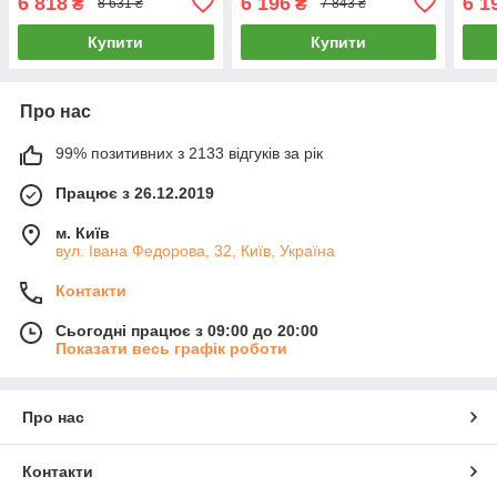
6 818
6 196
6 1
₴
₴
8 631 ₴
7 843 ₴
85%) ET-2002 Бузковий
збірка 85%) FD-2605
збір
Синій
Фукс
Купити
Купити
Про нас
99% позитивних з 2133 відгуків за рік
Працює з 26.12.2019
м. Київ
вул. Івана Федорова, 32, Київ, Україна
Контакти
Сьогодні працює з 09:00 до 20:00
Показати весь графік роботи
Про нас
Контакти