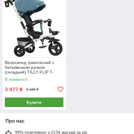
Велосипед триколісний з
батьківською ручкою
(складний) TILLY FLIP T-
390/1 Зелений
В наявності
3 977
₴
5 165 ₴
Купити
Про нас
99% позитивних з 2134 відгуків за рік