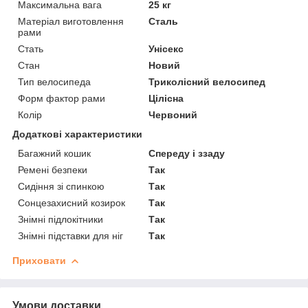
Максимальна вага
25 кг
Матеріал виготовлення
Сталь
рами
Стать
Унісекс
Стан
Новий
Тип велосипеда
Триколісний велосипед
Форм фактор рами
Цілісна
Колір
Червоний
Додаткові характеристики
Багажний кошик
Спереду і ззаду
Ремені безпеки
Так
Сидіння зі спинкою
Так
Сонцезахисний козирок
Так
Знімні підлокітники
Так
Знімні підставки для ніг
Так
Приховати
Умови доставки