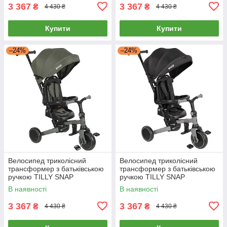
3 367
3 367
₴
₴
4 430 ₴
4 430 ₴
Купити
Купити
–24%
–24%
Велосипед триколісний
Велосипед триколісний
трансформер з батьківською
трансформер з батьківською
ручкою TILLY SNAP
ручкою TILLY SNAP
(складний, біговел) T-391
(складний, біговел) T-391
В наявності
В наявності
Зелений
Сірий
3 367
3 367
₴
₴
4 430 ₴
4 430 ₴