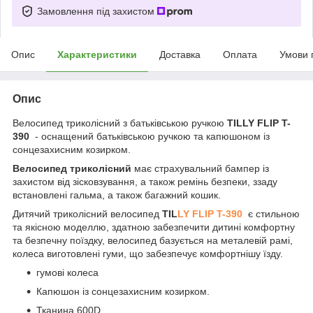
Замовлення під захистом
Опис
Характеристики
Доставка
Оплата
Умови 
Опис
Велосипед триколісний з батьківською ручкою
TILLY FLIP T-
390
- оснащений батьківською ручкою та капюшоном із
сонцезахисним козирком.
Велосипед триколісний
має страхувальний бампер із
захистом від зісковзування, а також ремінь безпеки, ззаду
встановлені гальма, а також багажний кошик.
Дитячий триколісний велосипед
TIL
LY FLIP T-390
є стильною
та якісною моделлю, здатною забезпечити дитині комфортну
та безпечну поїздку, велосипед базується на металевій рамі,
колеса виготовлені гуми, що забезпечує комфортнішу їзду.
гумові колеса
Капюшон із сонцезахисним козирком.
Тканина 600D.