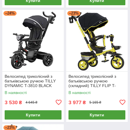
Купити
Купити
–24%
–23%
Велосипед триколісний з
Велосипед триколісний з
батьківською ручкою TILLY
батьківською ручкою
DYNAMIC T-3810 BLACK
(складний) TILLY FLIP T-
Чорний
390/1 Жовтий
В наявності
В наявності
3 530
3 977
₴
₴
4 645 ₴
5 165 ₴
Купити
Купити
–23%