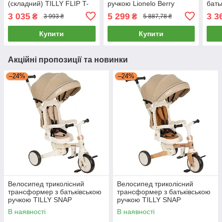
(складний) TILLY FLIP T-
ручкою Lionelo Berry
бать
390/1 Зелений Акція до
Forest Green Зелений
SNAP
3 035
5 299
3 3
₴
₴
3 993 ₴
5 887,78 ₴
09.08
T-39
Купити
Купити
Акційні пропозиції та новинки
–24%
–24%
Велосипед триколісний
Велосипед триколісний
трансформер з батьківською
трансформер з батьківською
ручкою TILLY SNAP
ручкою TILLY SNAP
(складний, біговел) T-391
(складний, біговел) T-391
В наявності
В наявності
Білий
Бежевий