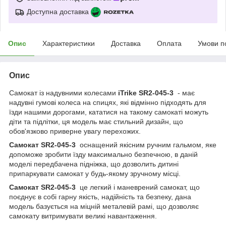
Доступна доставка
Опис
Характеристики
Доставка
Оплата
Умови п
Опис
Самокат із надувними колесами
iTrike SR2-045-3
- має
надувні гумові колеса на спицях, які відмінно підходять для
їзди нашими дорогами, кататися на такому самокаті можуть
діти та підлітки, ця модель має стильний дизайн, що
обов'язково приверне увагу перехожих.
Самокат SR2-045-3
оснащений якісним ручним гальмом, яке
допоможе зробити їзду максимально безпечною, в даній
моделі передбачена підніжка, що дозволить дитині
припаркувати самокат у будь-якому зручному місці.
Самокат SR2-045-3
це легкий і маневрений самокат, що
поєднує в собі гарну якість, надійність та безпеку, дана
модель базується на міцній металевій рамі, що дозволяє
самокату витримувати великі навантаження.