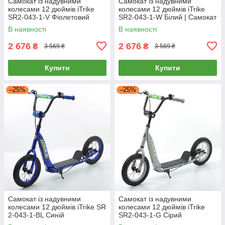
Самокат із надувними
Самокат із надувними
колесами 12 дюймів iTrike
колесами 12 дюймів iTrike
SR2-043-1-V Фіолетовий
SR2-043-1-W Білий | Самокат
для підлітка
В наявності
В наявності
2 676
2 676
₴
₴
3 569 ₴
3 569 ₴
Купити
Купити
–25%
–25%
Самокат із надувними
Самокат із надувними
колесами 12 дюймів iTrike SR
колесами 12 дюймів iTrike
2-043-1-BL Синій
SR2-043-1-G Сірий