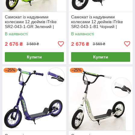
Самокат із надувними
Самокат із надувними
колесами 12 дюймів iTrike
колесами 12 дюймів iTrike
SR2-043-1-GR Зелений |
SR2-043-1-B1 Чорний |
Самокат для підлітка
Самокат для підлітка
В наявності
В наявності
2 676
2 676
₴
₴
3 569 ₴
3 569 ₴
Купити
Купити
–25%
–25%