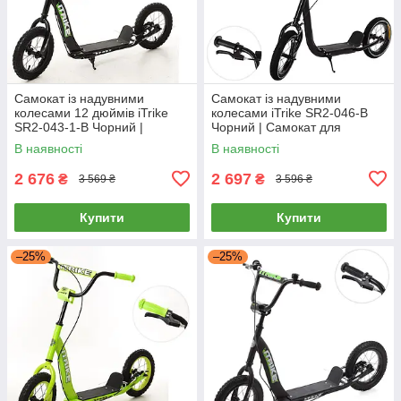
Самокат із надувними
Самокат із надувними
колесами 12 дюймів iTrike
колесами iTrike SR2-046-B
SR2-043-1-B Чорний |
Чорний | Самокат для
Самокат для підлітка
підлітка
В наявності
В наявності
2 676
2 697
₴
₴
3 569 ₴
3 596 ₴
Купити
Купити
–25%
–25%