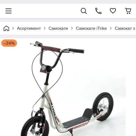
Асортимент
Самокати
Самокати iTrike
Самокат з
–24%