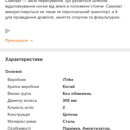
Самокат — засіб пересування, що рухається шляхом
відштовхування ногою від землі в положенні стоячи. Самокат
використовується не лише як персональний транспорт, а й
для проведення дозвілля, заняття спортом та фізкультурою.
]]>
Приховати
Характеристики
Основні
Виробник
iTrike
Країна виробник
Китай
Вікова група
Без обмежень
Діаметр колеса
305 мм
Кількість коліс
2
Конструкція
Цілісна
Матеріал рами
Сталь
Особливості
Підніжка, Амортизатор,