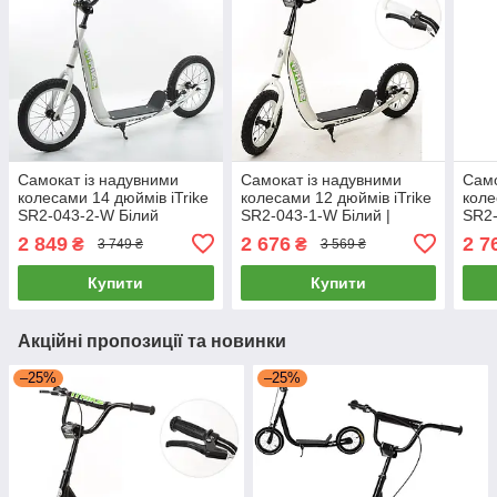
Самокат із надувними
Самокат із надувними
Само
колесами 14 дюймів iTrike
колесами 12 дюймів iTrike
коле
SR2-043-2-W Білий
SR2-043-1-W Білий |
SR2-
Самокат для підлітка
Само
2 849
2 676
2 7
₴
₴
3 749 ₴
3 569 ₴
Купити
Купити
Акційні пропозиції та новинки
–25%
–25%