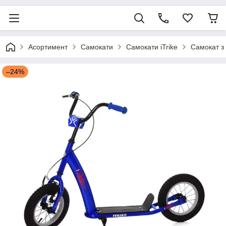
Асортимент
Самокати
Самокати iTrike
Самокат з
–24%