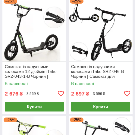
–25%
–25%
Самокат із надувними
Самокат із надувними
колесами 12 дюймів iTrike
колесами iTrike SR2-046-B
SR2-043-1-B Чорний |
Чорний | Самокат для
Самокат для підлітка
підлітка
В наявності
В наявності
2 676
2 697
₴
₴
3 569 ₴
3 596 ₴
Купити
Купити
–25%
–25%