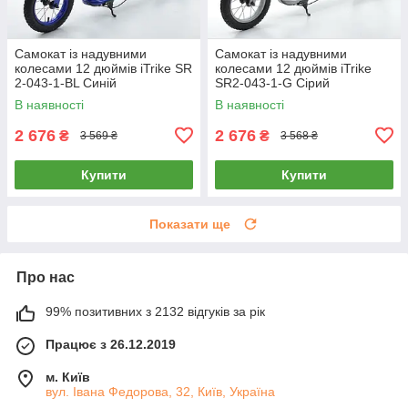
Самокат із надувними
Самокат із надувними
колесами 12 дюймів iTrike SR
колесами 12 дюймів iTrike
2-043-1-BL Синій
SR2-043-1-G Сірий
В наявності
В наявності
2 676
2 676
₴
₴
3 569 ₴
3 568 ₴
Купити
Купити
Показати ще
Про нас
99% позитивних з 2132 відгуків за рік
Працює з 26.12.2019
м. Київ
вул. Івана Федорова, 32, Київ, Україна