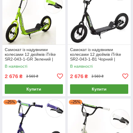
Самокат із надувними
Самокат із надувними
колесами 12 дюймів iTrike
колесами 12 дюймів iTrike
SR2-043-1-GR Зелений |
SR2-043-1-B1 Чорний |
Самокат для підлітка
Самокат для підлітка
В наявності
В наявності
2 676
2 676
₴
₴
3 569 ₴
3 569 ₴
Купити
Купити
–25%
–25%