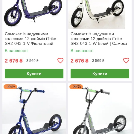
Самокат із надувними
Самокат із надувними
колесами 12 дюймів iTrike
колесами 12 дюймів iTrike
SR2-043-1-V Фіолетовий
SR2-043-1-W Білий | Самокат
для підлітка
В наявності
В наявності
2 676
2 676
₴
₴
3 569 ₴
3 569 ₴
Купити
Купити
–25%
–25%