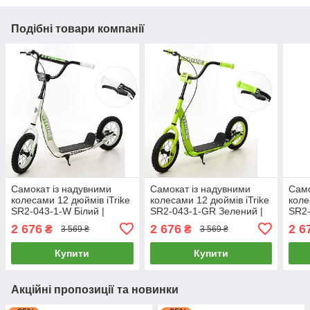
Подібні товари компанії
Самокат із надувними
Самокат із надувними
Само
колесами 12 дюймів iTrike
колесами 12 дюймів iTrike
коле
SR2-043-1-W Білий |
SR2-043-1-GR Зелений |
SR2-
Самокат для підлітка
Самокат для підлітка
Само
2 676
2 676
2 6
₴
₴
3 569 ₴
3 569 ₴
Купити
Купити
Акційні пропозиції та новинки