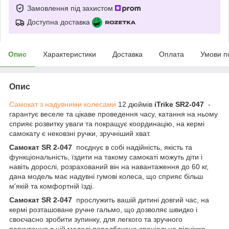
Замовлення під захистом
Доступна доставка
Опис
Характеристики
Доставка
Оплата
Умови п
Опис
Самокат з надувними колесами
12 дюймів
iTrike SR2-047
-
гарантує веселе та цікаве проведення часу, катання на ньому
сприяє розвитку уваги та покращує координацію, на кермі
самокату є нековзні ручки, зручніший хват.
Самокат SR 2-047
поєднує в собі надійність, якість та
функціональність, їздити на такому самокаті можуть діти і
навіть дорослі, розрахований він на навантаження до 60 кг,
дана модель має надувні гумові колеса, що сприяє більш
м'якій та комфортній їзді.
Самокат SR 2-047
прослужить вашій дитині довгий час, на
кермі розташоване ручне гальмо, що дозволяє швидко і
своєчасно зробити зупинку, для легкого та зручного
паркування в цій моделі передбачена спеціальна підніжка.