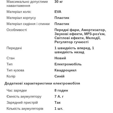
Максимально допустиме
30 кг
навантаження
Матеріал коліс
EVA
Матеріал корпусу
Пластик
Матеріал сидіння і спинки
Пластик
Особливості
Передні фари, Амортизатор,
Звукові ефекти, MP3-роз'єм,
Світлові ефекти, Мелодії,
Регулятор гучності
Передачі
1 швидкість вперед, 1
швидкість назад
Стан
Новий
Тип
Електромобіль
Тип кузова
Квадроцикл
Колір
Синій
Додаткові характеристики електромобіля
Час зарядки
8 годин
Ємність акумулятору
7 А. г
Зарядний пристрій
Так
Кількість акумуляторів
1 шт.