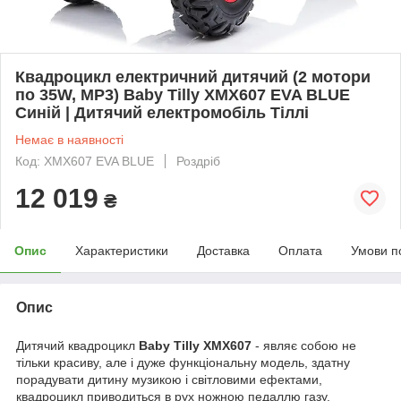
Квадроцикл електричний дитячий (2 мотори
по 35W, МР3) Baby Tilly XMX607 EVA BLUE
Синій | Дитячий електромобіль Тіллі
Немає в наявності
Код: XMX607 EVA BLUE
Роздріб
12 019
₴
Опис
Характеристики
Доставка
Оплата
Умови п
Опис
Дитячий квадроцикл
Baby Tilly XMX607
- являє собою не
тільки красиву, але і дуже функціональну модель, здатну
порадувати дитину музикою і світловими ефектами,
квадроцикл приводиться в рух ножною педаллю газу,