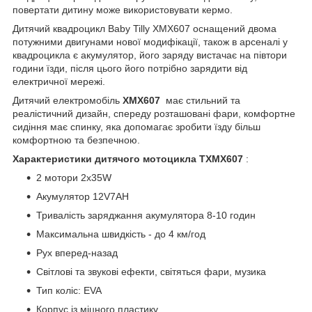
повертати дитину може використовувати кермо.
Дитячий квадроцикл Baby Tilly XMX607 оснащений двома
потужними двигунами нової модифікації, також в арсеналі у
квадроцикла є акумулятор, його заряду вистачає на півтори
години їзди, після цього його потрібно зарядити від
електричної мережі.
Дитячий електромобіль
XMX607
має стильний та
реалістичний дизайн, спереду розташовані фари, комфортне
сидіння має спинку, яка допомагає зробити їзду більш
комфортною та безпечною.
Характеристики дитячого мотоцикла TXMX607
:
2 мотори 2х35W
Акумулятор 12V7AH
Тривалість заряджання акумулятора 8-10 годин
Максимальна швидкість - до 4 км/год
Рух вперед-назад
Світлові та звукові ефекти, світяться фари, музика
Тип коліс: EVA
Корпус із міцного пластику