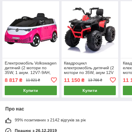
Електромобіль Volkswagen
Квадроцикл
Ква
дитячий (2 мотори по
електромобіль дитячий (2
елек
35W, 1 акум. 12V7-9AH,
мотори по 35W, акум 12V
мото
EVA, музика, світло) Bambi
7Ah, MP3, USB, EVA)
7Ah,
8 817
11 150
11 
₴
₴
11 021 ₴
13 766 ₴
M 6281EBLR-8 Рожевий
CJ333 Червоний
CJ33
Купити
Купити
Про нас
99% позитивних з 2142 відгуків за рік
Працює з 26.12.2019