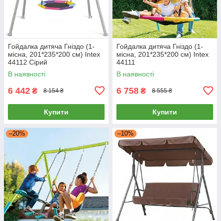
Гойдалка дитяча Гніздо (1-
Гойдалка дитяча Гніздо (1-
місна, 201*235*200 см) Intex
місна, 201*235*200 см) Intex
44112 Сірий
44111
В наявності
В наявності
6 442
6 758
₴
₴
8 154 ₴
8 555 ₴
Купити
Купити
–20%
–10%