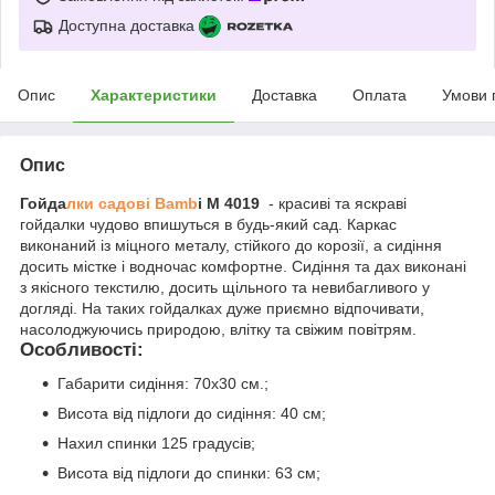
Доступна доставка
Опис
Характеристики
Доставка
Оплата
Умови 
Опис
Гойда
лки садові Bamb
i M 4019
- красиві та яскраві
гойдалки чудово впишуться в будь-який сад. Каркас
виконаний із міцного металу, стійкого до корозії, а сидіння
досить містке і водночас комфортне. Сидіння та дах виконані
з якісного текстилю, досить щільного та невибагливого у
догляді. На таких гойдалках дуже приємно відпочивати,
насолоджуючись природою, влітку та свіжим повітрям.
Особливості:
Габарити сидіння: 70х30 см.;
Висота від підлоги до сидіння: 40 см;
Нахил спинки 125 градусів;
Висота від підлоги до спинки: 63 см;