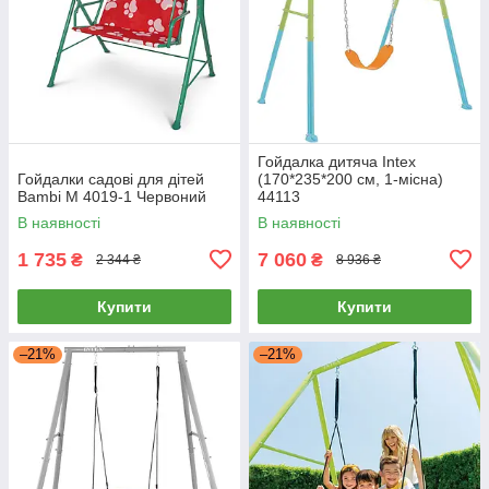
Гойдалка дитяча Intex
Гойдалки садові для дітей
(170*235*200 см, 1-місна)
Bambi M 4019-1 Червоний
44113
В наявності
В наявності
1 735
7 060
₴
₴
2 344 ₴
8 936 ₴
Купити
Купити
–21%
–21%