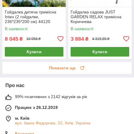
Гойдалка дитяча тримісна
Гойдалка садова JUST
Intex (2 гойдалки,
GARDEN RELAX тримісна
236*235*200 см) 44120
Коричнева
Зелена з блакитним
В наявності
В наявності
8 045
3 884
₴
₴
10 056 ₴
4 315,55 ₴
Купити
Купити
Показати ще
Про нас
99% позитивних з 2142 відгуків за рік
Працює з 26.12.2019
м. Київ
вул. Івана Федорова, 32, Київ, Україна
Контакти