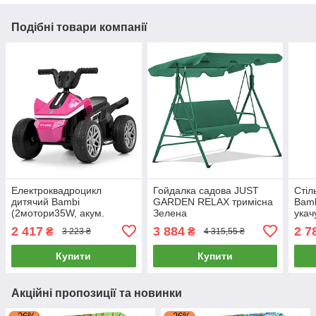
Подібні товари компанії
Електроквадроцикл
Гойдалка садова JUST
Стіл
дитячий Bambi
GARDEN RELAX тримісна
Bamb
(2мотори35W, акум.
Зелена
укач
1*6V7AH, MP3, USB,
Рож
2 417
3 884
2 7
₴
₴
3 223 ₴
4 315,55 ₴
BLUETOOTH) M 6362E-8
Рожевий
Купити
Купити
Акційні пропозиції та новинки