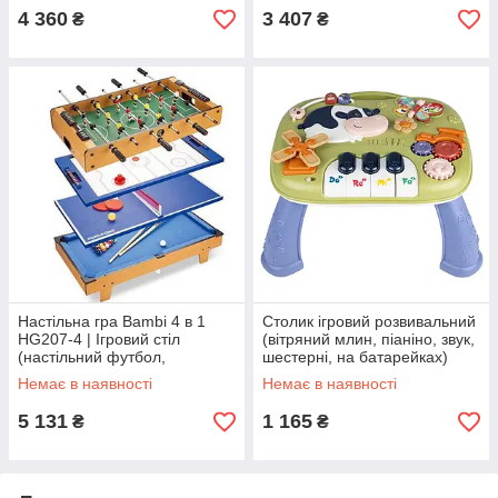
4 360
3 407
₴
₴
Настільна гра Bambi 4 в 1
Столик ігровий розвивальний
HG207-4 | Ігровий стіл
(вітряний млин, піаніно, звук,
(настільний футбол,
шестерні, на батарейках)
аерохокей, настільний теніс,
3905
Немає в наявності
Немає в наявності
більярд)
5 131
1 165
₴
₴