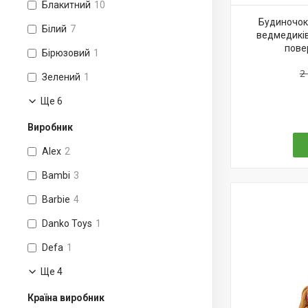
Блакитний
10
Будиночок 
Білий
7
ведмедиків"
повер
Бірюзовий
1
2
Зелений
1
Ще 6
Виробник
Alex
2
Bambi
3
Barbie
4
Danko Toys
1
Defa
1
Ще 4
Країна виробник