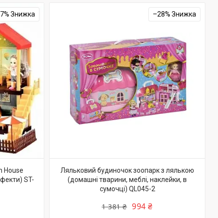
27%
–28%
m House
Ляльковий будиночок зоопарк з лялькою
фекти) ST-
(домашні тварини, меблі, наклейки, в
сумочці) QL045-2
994 ₴
1 381 ₴