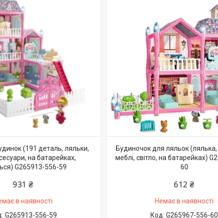
динок (191 деталь, ляльки,
Будиночок для ляльок (лялька,
ксесуари, на батарейках,
меблі, світло, на батарейках) G
ться) G265913-556-59
60
931 ₴
612 ₴
емає в наявності
Немає в наявності
G265913-556-59
G265967-556-60