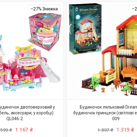
–27%
–
удиночок двоповерховий у
Будиночок ляльковий Drea
бель, аксесуари, у коробці)
будиночок принцеси (світлові е
QL046-2
009
1 167 ₴
1 319 ₴
 599 ₴
1 807 ₴