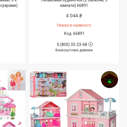
икий, 3-х
Ляльковий будиночок (2 балкони, 3
есуарами)
кімнати) 66891
4 044 ₴
Немає в наявності
66891
0 (800) 33-23-68
Безкоштовні дзвінки