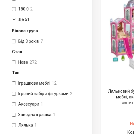
180.0
2
Ще 51
Вікова група
Від 3 років
7
Стан
Нове
272
Тип
Іграшкова меблі
12
Ляльковий бу
Ігровий набір з фігурками
2
меблі, а
світи
Аксесуари
1
Заводна іграшка
1
Н
Лялька
1