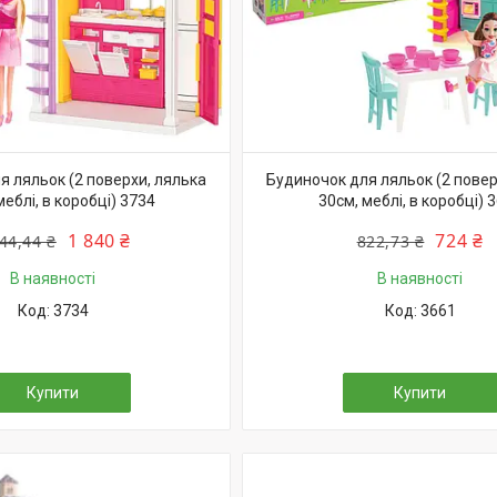
я ляльок (2 поверхи, лялька
Будиночок для ляльок (2 повер
меблі, в коробці) 3734
30см, меблі, в коробці) 
1 840 ₴
724 ₴
44,44 ₴
822,73 ₴
В наявності
В наявності
3734
3661
Купити
Купити