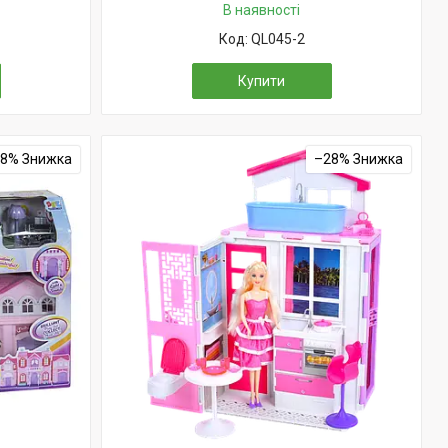
В наявності
QL045-2
Купити
28%
–28%