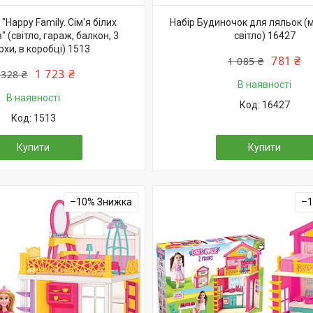
"Happy Family. Сім'я білих
Набір Будиночок для ляльок (ме
 (світло, гараж, балкон, 3
світло) 16427
хи, в коробці) 1513
781 ₴
1 085 ₴
1 723 ₴
 328 ₴
В наявності
В наявності
16427
1513
Купити
Купити
–10%
–