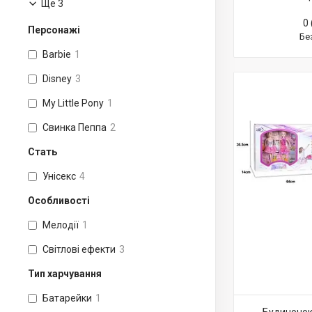
Ще 3
0 
Персонажі
Бе
Barbie
1
Disney
3
My Little Pony
1
Свинка Пеппа
2
Стать
Унісекс
4
Особливості
Мелодії
1
Світлові ефекти
3
Тип харчування
Батарейки
1