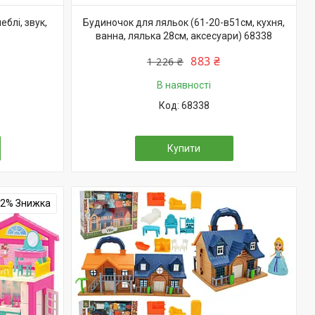
блі, звук,
Будиночок для ляльок (61-20-в51см, кухня,
ванна, лялька 28см, аксесуари) 68338
883 ₴
1 226 ₴
В наявності
68338
Купити
12%