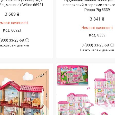
для ляльок (2 поверхи, 2
Будиночок Свинки Пеппи (вел
блі, машина) Bellina 66921
поверховий, з героями та акс
Peppa Pig 8339
3 689 ₴
3 841 ₴
емає в наявності
Немає в наявності
66921
8339
(800) 33-23-68
0 (800) 33-23-68
зкоштовні дзвінки
Безкоштовні дзвінки